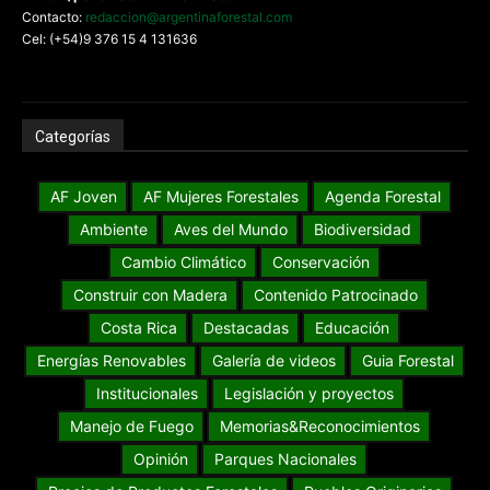
Contacto:
redaccion@argentinaforestal.com
Cel: (+54)9 376 15 4 131636
Categorías
AF Joven
AF Mujeres Forestales
Agenda Forestal
Ambiente
Aves del Mundo
Biodiversidad
Cambio Climático
Conservación
Construir con Madera
Contenido Patrocinado
Costa Rica
Destacadas
Educación
Energías Renovables
Galería de videos
Guia Forestal
Institucionales
Legislación y proyectos
Manejo de Fuego
Memorias&Reconocimientos
Opinión
Parques Nacionales