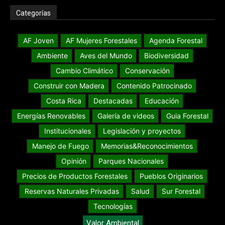
Categorías
AF Joven
AF Mujeres Forestales
Agenda Forestal
Ambiente
Aves del Mundo
Biodiversidad
Cambio Climático
Conservación
Construir con Madera
Contenido Patrocinado
Costa Rica
Destacadas
Educación
Energías Renovables
Galería de videos
Guia Forestal
Institucionales
Legislación y proyectos
Manejo de Fuego
Memorias&Reconocimientos
Opinión
Parques Nacionales
Precios de Productos Forestales
Pueblos Originarios
Reservas Naturales Privadas
Salud
Sur Forestal
Tecnologías
Valor Ambiental