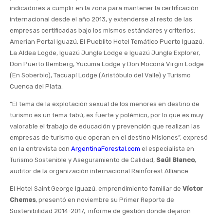
indicadores a cumplir en la zona para mantener la certificación
internacional desde el año 2013, y extenderse al resto de las
empresas certificadas bajo los mismos estándares y criterios:
Amerian Portal Iguazú, El Pueblito Hotel Temático Puerto Iguazú,
La Aldea Logde, Iguazú Jungle Lodge e Iguazú Jungle Explorer,
Don Puerto Bemberg, Yucuma Lodge y Don Moconá Virgin Lodge
(En Soberbio), Tacuapí Lodge (Aristóbulo del Valle) y Turismo
Cuenca del Plata.
“El tema de la explotación sexual de los menores en destino de
turismo es un tema tabú, es fuerte y polémico, por lo que es muy
valorable el trabajo de educación y prevención que realizan las
empresas de turismo que operan en el destino Misiones”, expresó
en la entrevista con
ArgentinaForestal.com
el especialista en
Turismo Sostenible y Aseguramiento de Calidad,
Saúl Blanco
,
auditor de la organización internacional Rainforest Alliance.
El Hotel Saint George Iguazú, emprendimiento familiar de
Víctor
Chemes
, presentó en noviembre su Primer Reporte de
Sostenibilidad 2014-2017, informe de gestión donde dejaron