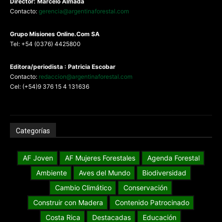
Director: Marcelo Almada
Contacto:
gerencia@argentinaforestal.com
G
rupo Misiones
Online.Com
SA
Tel: +54 (0376) 4425800
Editora/periodista : Patricia Escobar
Contacto:
redaccion@argentinaforestal.com
Cel: (+54)9 376 15 4 131636
Categorías
AF Joven
AF Mujeres Forestales
Agenda Forestal
Ambiente
Aves del Mundo
Biodiversidad
Cambio Climático
Conservación
Construir con Madera
Contenido Patrocinado
Costa Rica
Destacadas
Educación