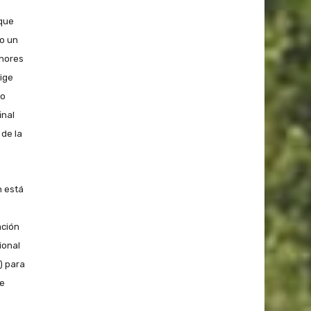
 que
mo un
enores
rige
lo
inal
 de la
n está
ación
ional
) para
ue