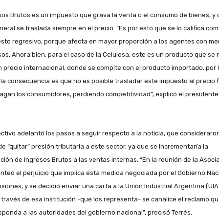
sos Brutos es un impuesto que grava la venta o el consumo de bienes, y
neral se traslada siempre en el precio. “Es por esto que se lo califica co
sto regresivo, porque afecta en mayor proporción a los agentes con m
sos. Ahora bien, para el caso de la Celulosa, este es un producto que se 
n precio internacional, donde se compite con el producto importado, por 
 la consecuencia es que no es posible trasladar este impuesto al precio f
agan los consumidores, perdiendo competitividad”, explicó el presidente
rectivo adelantó los pasos a seguir respecto a la noticia, que consideraro
de “quitar” presión tributaria a este sector, ya que se incrementaría la
ación de Ingresos Brutos a las ventas internas. “En la reunión de la Asoci
anteó el perjuicio que implica esta medida negociada por el Gobierno Nac
isiones, y se decidió enviar una carta a la Unión Industrial Argentina (UIA
 través de esa institución -que los representa- se canalice el reclamo q
sponda a las autoridades del gobierno nacional”, precisó Terrés.