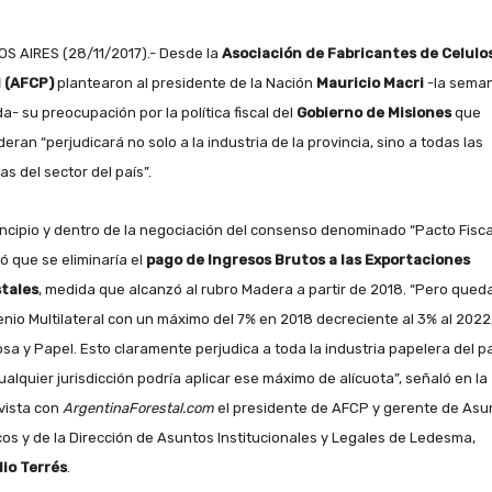
S AIRES (28/11/2017).- Desde la
Asociación de Fabricantes de Celulo
l (AFCP)
plantearon al presidente de la Nación
Mauricio Macri
-la sema
a- su preocupación por la política fiscal del
Gobierno de Misiones
que
eran “perjudicará no solo a la industria de la provincia, sino a todas las
as del sector del país”.
incipio y dentro de la negociación del consenso denominado “Pacto Fiscal
ó que se eliminaría el
pago de Ingresos Brutos a las Exportaciones
tales
, medida que alcanzó al rubro Madera a partir de 2018. “Pero queda
nio Multilateral con un máximo del 7% en 2018 decreciente al 3% al 2022
osa y Papel. Esto claramente perjudica a toda la industria papelera del pa
ualquier jurisdicción podría aplicar ese máximo de alícuota”, señaló en la
vista con
ArgentinaForestal.com
el presidente de AFCP y gerente de Asu
cos y de la Dirección de Asuntos Institucionales y Legales de Ledesma,
io Terrés
.