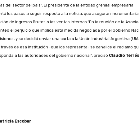
cas del sector del país”. El presidente de la entidad gremial empresaria
ntó los pasos a seguir respecto a la noticia, que aseguran incrementaría
ación de Ingresos Brutos a las ventas internas.“En la reunión de la Asocia
anteó el perjuicio que implica esta medida negociada por el Gobierno Nac
isiones, y se decidió enviar una carta a la Unión Industrial Argentina (UIA
 través de esa institución -que los representa- se canalice el reclamo q
sponda a las autoridades del gobierno nacional”, precisó
Claudio Terrés
atricia Escobar