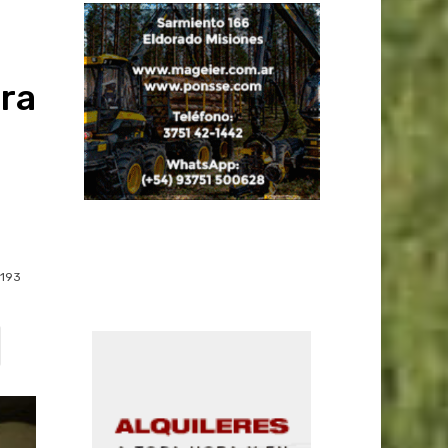
ra
193