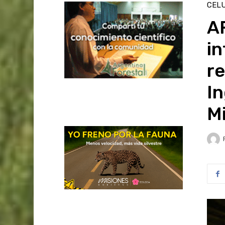
CELU
AF
in
re
I
M