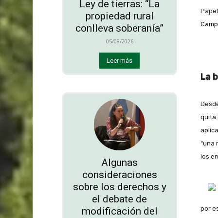
Ley de tierras: “La
Papel
propiedad rural
Campa
conlleva soberanía”
05/08/2026
Leer más
La b
Desde
quita
aplic
“una r
los e
Algunas
consideraciones
sobre los derechos y
el debate de
por e
modificación del