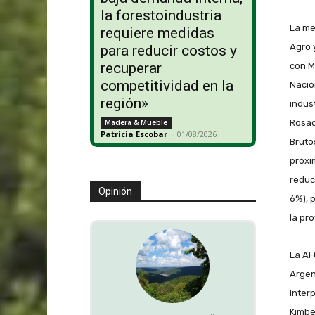
la forestoindustria
La me
requiere medidas
Agro 
para reducir costos y
recuperar
con M
competitividad en la
Nació
región»
indus
Rosad
Madera & Mueble
Patricia Escobar
-
01/08/2026
Bruto
próxi
reduc
Opinión
6%), 
la pr
La AF
Argen
Inter
Kimbe