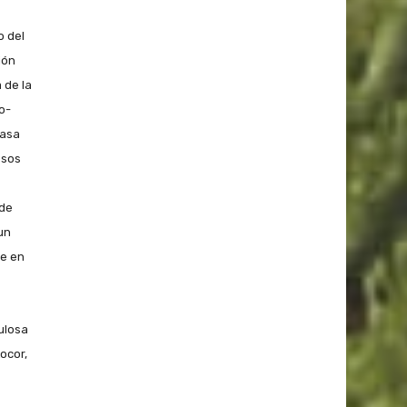
o del
ión
 de la
o-
Casa
esos
 de
un
ue en
ulosa
ocor,