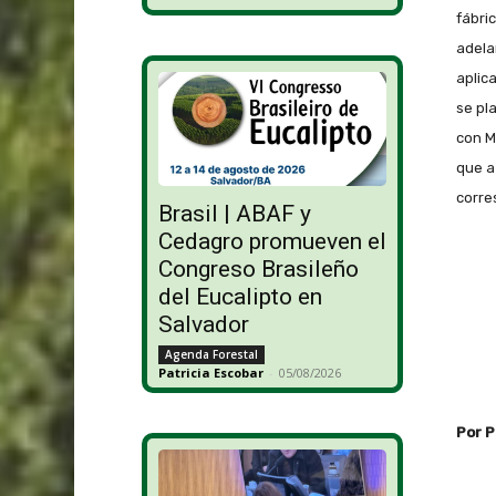
fábri
adela
aplic
se pl
con M
que a
corre
Brasil | ABAF y
Cedagro promueven el
Congreso Brasileño
del Eucalipto en
Salvador
Agenda Forestal
Patricia Escobar
-
05/08/2026
Por P