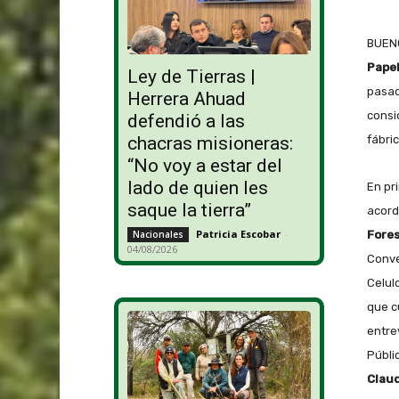
BUENO
Pape
Ley de Tierras |
pasad
Herrera Ahuad
consid
defendió a las
fábric
chacras misioneras:
“No voy a estar del
lado de quien les
En pr
saque la tierra”
acord
Patricia Escobar
-
Fores
Nacionales
04/08/2026
Conve
Celul
que c
entre
Públi
Claud