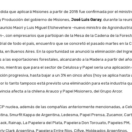
dida que aplicará Misiones a partir de 2018 fue confirmada por el ministr
y Producción del gobierno de Misiones,
José Luis Garay
, durante la reun
auricio Macri y Luis Miguel Etchevehere -nuevo ministro de Agroindustria
n-, con empresarios que participan de la Mesa de la Cadena de la Forest
trial de todo el país, encuentro que se concretó el pasado martes en la 
a, en Buenos Aires. En la oportunidad se anunció la eliminación del Ingr
s a las exportaciones forestales, alcanzando a la Madera a partir del año
mo, mientras que para el sector de Celulosa y Papel sería una aplicación
ción progresiva, hasta bajar a un 3% en cinco años (hoy se aplica hasta 
por lo tanto tampoco está previsto una eliminación para esta industria q
ovincia afecta a la chilena Arauco y Papel Misionero, del Grupo Arcor.
CP nuclea, además de las compañías anteriormente mencionadas, a Cel
tina, Smurfit Kappa de Argentina, Ledesma, Papel Prensa, Zucamor, Cart
pack, Rainap, La Papelera del Plata, Papelera Don Torcuato, Papeles PM,
rly Clark Argentina, Papelera Entre Ríos, Cifive, Moldeados Argentinos,