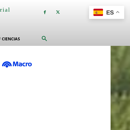
rial
ES
a
F CIENCIAS