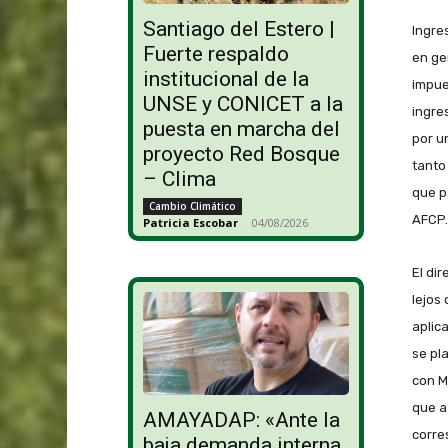
Santiago del Estero |
Ingre
Fuerte respaldo
en ge
institucional de la
impue
UNSE y CONICET a la
ingre
puesta en marcha del
por u
proyecto Red Bosque
tanto
– Clima
que p
Cambio Climático
AFCP.
Patricia Escobar
-
04/08/2026
El di
lejos 
aplic
se pl
con M
que a
AMAYADAP: «Ante la
corre
baja demanda interna,