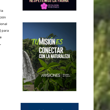
 la
ción
ional
) para
ue
.