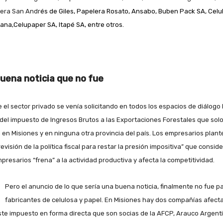
era San Andr
és de Giles, Papelera Rosato, Ansabo,
Buben Pack SA, Celu
na,Celupaper SA, Itapé SA,
entre otros.
uena noticia que no fue
 el sector privado se venía solicitando en todos los espacios de diálogo 
 del impuesto de Ingresos Brutos a las Exportaciones Forestales que solo
a en Misiones y en ninguna otra provincia del país. Los empresarios plan
evisión de la política fiscal para restar la presión impositiva” que consid
mpresarios “frena” a la actividad productiva y afecta la competitividad.
Pero el anuncio de lo que sería una buena noticia, finalmente no fue pa
fabricantes de celulosa y papel. En Misiones hay dos compañías afect
ste impuesto en forma directa que son socias de la AFCP, Arauco Argent