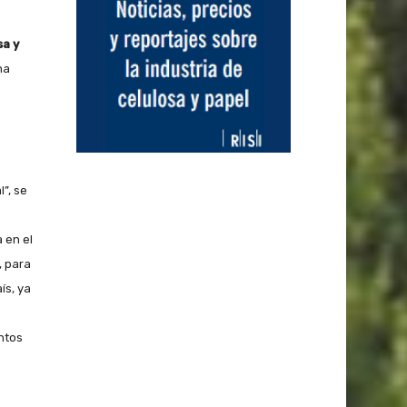
sa y
na
”, se
 en el
, para
ís, ya
ntos