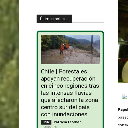
Últimas noticias
Chile | Forestales
apoyan recuperación
en cinco regiones tras
las intensas lluvias
que afectaron la zona
centro sur del país
Pape
con inundaciones
pasad
Patricia Escobar
-
Chile
consid
06/08/2026