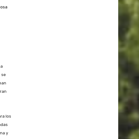
losa
la
 se
tean
eran
ra los
adas
ina y