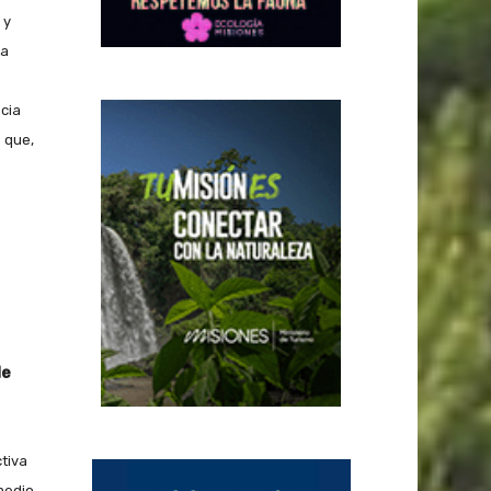
 y
ta
e
cia
 que,
de
tiva
medio