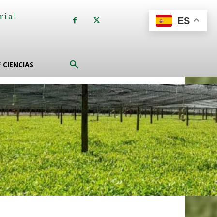
rial
ES
a
F CIENCIAS