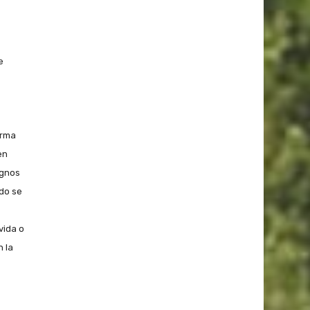
e
irma
en
ignos
do se
vida o
n la