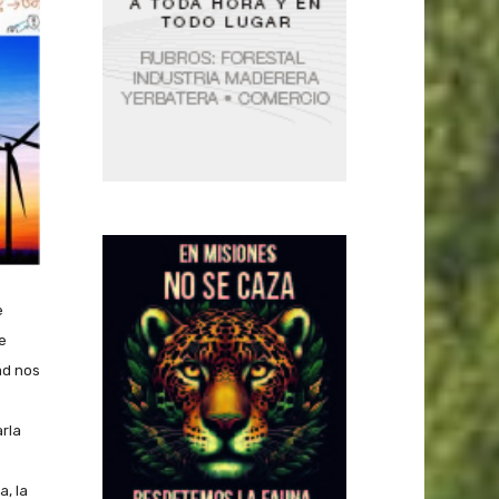
e
e
ad nos
arla
a, la