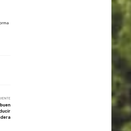
forma
UIENTE
 buen
ducir
dera