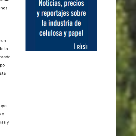
años
e
eron
to la
borado
upo
Esta
rupo
s o
ias y