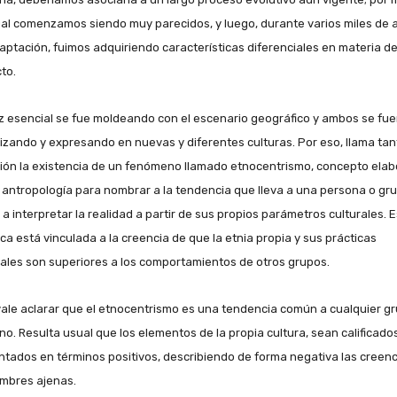
ual comenzamos siendo muy parecidos, y luego, durante varios miles de 
aptación, fuimos adquiriendo características diferenciales en materia d
to.
íz esencial se fue moldeando con el escenario geográfico y ambos se fu
tizando y expresando en nuevas y diferentes culturas. Por eso, llama tan
ión la existencia de un fenómeno llamado etnocentrismo, concepto ela
a antropología para nombrar a la tendencia que lleva a una persona o gr
 a interpretar la realidad a partir de sus propios parámetros culturales. 
ica está vinculada a la creencia de que la etnia propia y sus prácticas
rales son superiores a los comportamientos de otros grupos.
vale aclarar que el etnocentrismo es una tendencia común a cualquier g
o. Resulta usual que los elementos de la propia cultura, sean calificado
tados en términos positivos, describiendo de forma negativa las creenc
mbres ajenas.