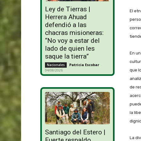
Ley de Tierras |
El et
Herrera Ahuad
perso
defendió a las
corre
chacras misioneras:
tiende
“No voy a estar del
lado de quien les
En un
saque la tierra”
cultu
Patricia Escobar
-
Nacionales
que l
04/08/2026
anali
de re
acerc
puede
la li
dignid
Santiago del Estero |
La di
Fuerte respaldo