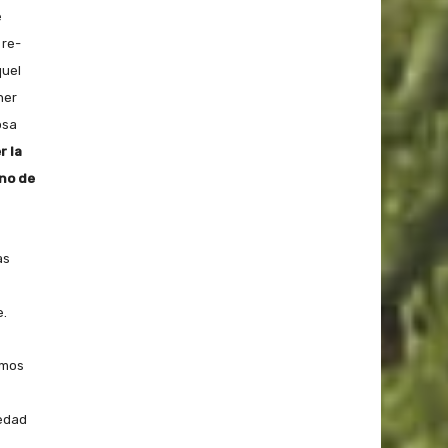
e
 re-
quel
ner
osa
r la
ino de
as
e.
emos
iedad