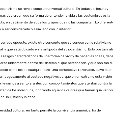
nocentrismo se revela como un universal cultural. En todas partes, hay
nas que creen que su forma de entender la vida y las costumbres es la
cta, en detrimento de aquellos grupos que no las compartan. Lo diferent
 a ser considerado o asimilado con lo inferior.
 sentido opuesto, existe otro concepto que se conoce como relativismo
ral, y que está ubicado en la antípoda del etnocentrismo. Esta postura af
os rasgos característicos de una forma de vivir y de hacer las cosas, deb
zarse únicamente dentro del sistema al que pertenecen, y que son tan d
speto como los de cualquier otro. Una perspectiva razonable, salvo cuan
a riesgosamente al costado negativo; porque en un extremo esta visión
 llevarnos a ser tolerantes con comportamientos que atentan contra la 
bertad de los individuos, ignorando aquellos valores que tienen que ver co
ad, la justicia y la ética.
versidad cultural, en tanto permite la convivencia armónica, ha de