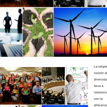
La simpl
noción d
diversid
lleva a
relacion
con la
diferenci