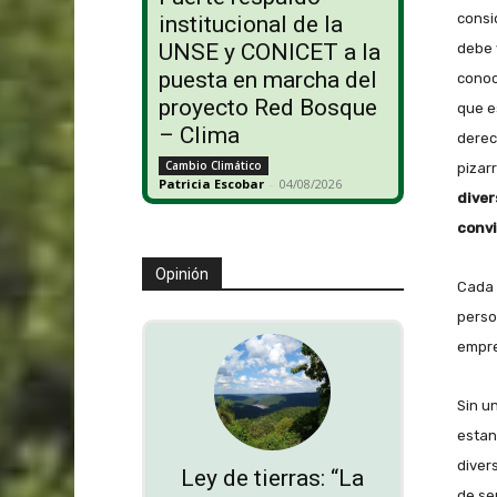
consi
institucional de la
UNSE y CONICET a la
debe 
puesta en marcha del
conoc
proyecto Red Bosque
que e
– Clima
derec
Cambio Climático
pizarr
Patricia Escobar
-
04/08/2026
diver
convi
Opinión
Cada 
perso
empre
Sin u
estan
diver
Ley de tierras: “La
de se