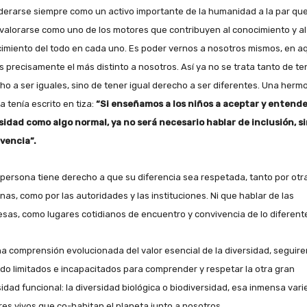
derarse siempre como un activo importante de la humanidad a la par qu
valorarse como uno de los motores que contribuyen al conocimiento y al
imiento del todo en cada uno. Es poder vernos a nosotros mismos, en a
s precisamente el más distinto a nosotros. Así ya no se trata tanto de te
ho a ser iguales, sino de tener igual derecho a ser diferentes. Una herm
a tenía escrito en tiza:
“Si enseñamos a los niños a aceptar y entende
sidad como algo normal, ya no será necesario hablar de inclusión, s
vencia”.
persona tiene derecho a que su diferencia sea respetada, tanto por otr
nas, como por las autoridades y las instituciones. Ni que hablar de las
sas, como lugares cotidianos de encuentro y convivencia de lo diferent
na comprensión evolucionada del valor esencial de la diversidad, seguir
do limitados e incapacitados para comprender y respetar la otra gran
sidad funcional: la diversidad biológica o biodiversidad, esa inmensa var
res vivos que co-habitan el planeta junto a nosotros.