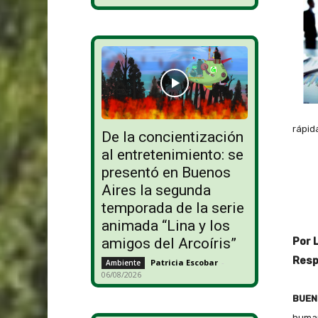
rápid
De la concientización
al entretenimiento: se
presentó en Buenos
Aires la segunda
temporada de la serie
animada “Lina y los
amigos del Arcoíris”
Por L
Resp
Patricia Escobar
-
Ambiente
06/08/2026
BUENO
human