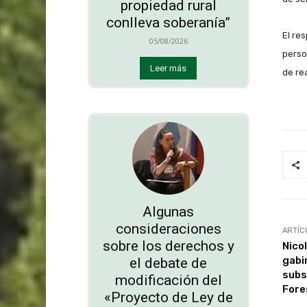
propiedad rural
conlleva soberanía”
El res
05/08/2026
perso
Leer más
de re
Algunas
consideraciones
ARTÍC
sobre los derechos y
Nico
gabi
el debate de
subs
modificación del
Fore
«Proyecto de Ley de