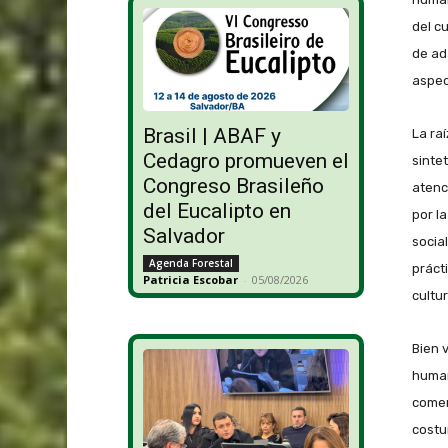
del c
de ad
aspec
Brasil | ABAF y
La ra
Cedagro promueven el
sinte
Congreso Brasileño
atenc
del Eucalipto en
por l
Salvador
social
Agenda Forestal
práct
Patricia Escobar
-
05/08/2026
cultu
Bien 
human
comen
costu