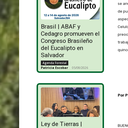
se an
de pu
aspec
Brasil | ABAF y
Celul
Cedagro promueven el
preoc
Congreso Brasileño
traba
del Eucalipto en
quinc
Salvador
Agenda Forestal
Patricia Escobar
-
05/08/2026
Por P
Ley de Tierras |
BUENO