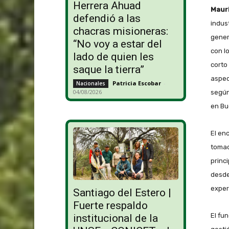
Herrera Ahuad
Mauri
defendió a las
indus
chacras misioneras:
gener
“No voy a estar del
con l
lado de quien les
corto
saque la tierra”
aspec
Patricia Escobar
-
Nacionales
04/08/2026
según
en Bu
El en
tomad
princ
desde
exper
Santiago del Estero |
Fuerte respaldo
El fu
institucional de la