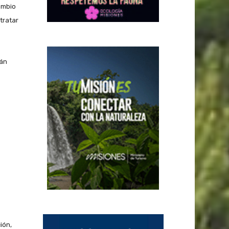
ambio
tratar
rán
ión,