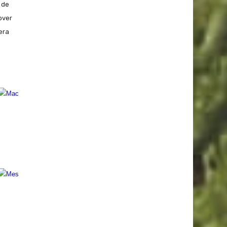
 de
over
era