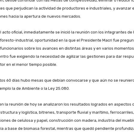
ón, desde continuar con las Mesas de competitividad, eliminar o reducir l
tes que perjudican la actividad de productores e industriales, y avanzar 
ones hacia la apertura de nuevos mercados.
l acto oficial, inmediatamente se inició la reunión con los integrantes de 
foresto-industrial, oportunidad en la que el Presidente Macri fue pregu
 funcionarios sobre los avances en distintas áreas y en varios momentos
ntro fue exigiendo la necesidad de agilizar las gestiones para dar resp
ctor en el menor tiempo posible.
tos 60 días hubo mesas que debían convocarse y que aún no se reunier
jemplo la de Ambiente o la Ley 25.080.
en la reunión de hoy se analizaron los resultados logrados en aspectos 
structura y logística, bitrenes, transporte fluvial y marítimo, ferrocarriles,
siones de celulosa y papel, construcción con madera, industria del muebl
ía a base de biomasa forestal, mientras que quedó pendiente profundiz