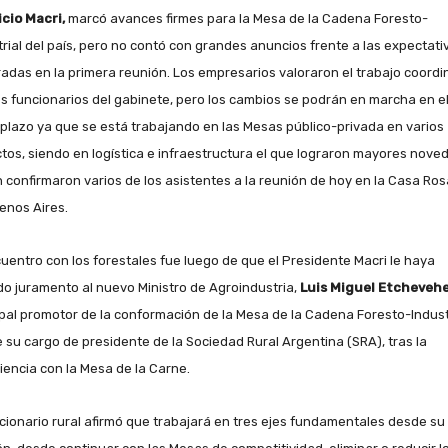
cio Macri,
marcó avances firmes para la Mesa de la Cadena Foresto-
trial del país, pero no contó con grandes anuncios frente a las expectati
adas en la primera reunión. Los empresarios valoraron el trabajo coord
os funcionarios del gabinete, pero los cambios se podrán en marcha en e
 plazo ya que se está trabajando en las Mesas público-privada en varios
tos, siendo en logística e infraestructura el que lograron mayores nove
 confirmaron varios de los asistentes a la reunión de hoy en la Casa Ros
enos Aires.
cuentro con los forestales fue luego de que el Presidente Macri le haya
o juramento al nuevo Ministro de Agroindustria,
Luis Miguel Etcheveh
ipal promotor de la conformación de la Mesa de la Cadena Foresto-Indust
 su cargo de presidente de la Sociedad Rural Argentina (SRA), tras la
iencia con la Mesa de la Carne.
ncionario rural afirmó que trabajará en tres ejes fundamentales desde su