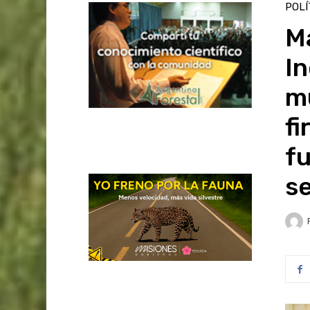
POLÍ
Ma
In
m
fi
fu
se