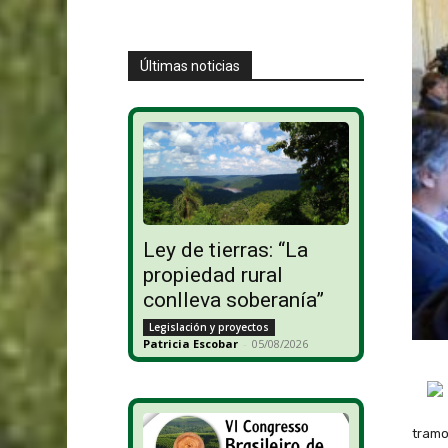
Últimas noticias
Ley de tierras: “La
propiedad rural
conlleva soberanía”
Legislación y proyectos
Patricia Escobar
-
05/08/2026
tramo