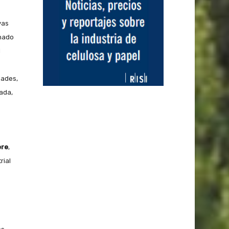
vas
inado
l
dades,
ada,
ere
,
rial