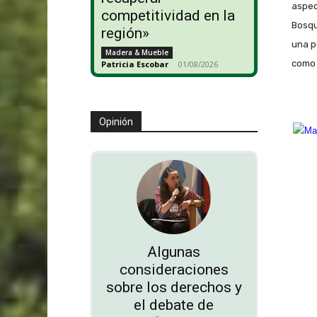
aspec
competitividad en la
Bosqu
región»
una p
Madera & Mueble
como 
Patricia Escobar
-
01/08/2026
Opinión
Algunas
consideraciones
sobre los derechos y
el debate de