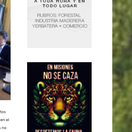
otos
 en el
s no