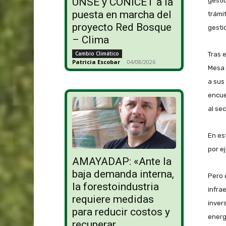
UNSE y CONICET a la
gesti
puesta en marcha del
trámi
proyecto Red Bosque
gesti
– Clima
Cambio Climático
Tras e
Patricia Escobar
-
04/08/2026
Mesa 
a sus
encue
al se
En es
por e
AMAYADAP: «Ante la
baja demanda interna,
Pero 
la forestoindustria
infrae
requiere medidas
inver
para reducir costos y
energ
recuperar