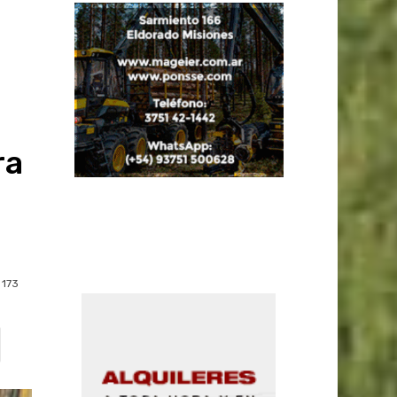
ra
173