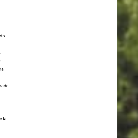
cto
s
a
al,
rmado
e la