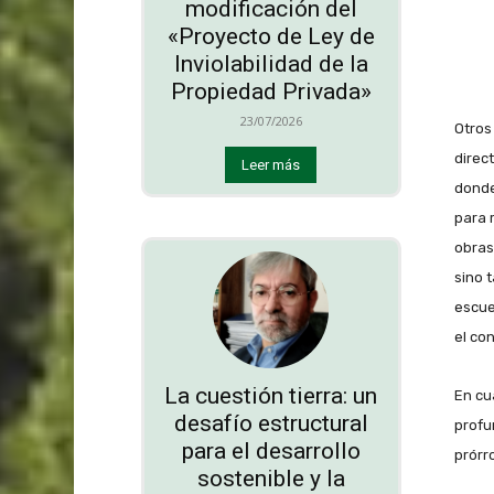
modificación del
«Proyecto de Ley de
Inviolabilidad de la
Propiedad Privada»
23/07/2026
Otros
direct
Leer más
donde
para 
obras
sino 
escue
el co
La cuestión tierra: un
En cu
desafío estructural
profu
para el desarrollo
prórr
sostenible y la