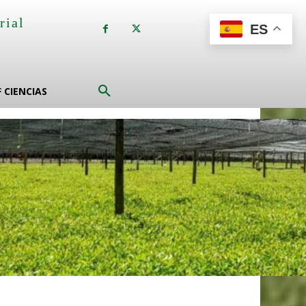
rial
ES
a
F CIENCIAS