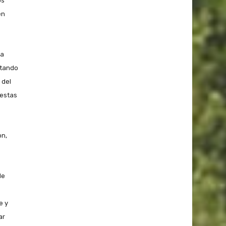
os
en
la
ntando
 del
uestas
on,
de
e y
ar