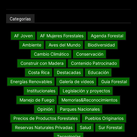
Categorías
AF Joven
AF Mujeres Forestales
Agenda Forestal
Ambiente
Aves del Mundo
Biodiversidad
Cambio Climático
Conservación
Construir con Madera
Contenido Patrocinado
Costa Rica
Destacadas
Educación
Energías Renovables
Galería de videos
Guia Forestal
Institucionales
Legislación y proyectos
Manejo de Fuego
Memorias&Reconocimientos
Opinión
Parques Nacionales
Precios de Productos Forestales
Pueblos Originarios
Reservas Naturales Privadas
Salud
Sur Forestal
Tecnologías