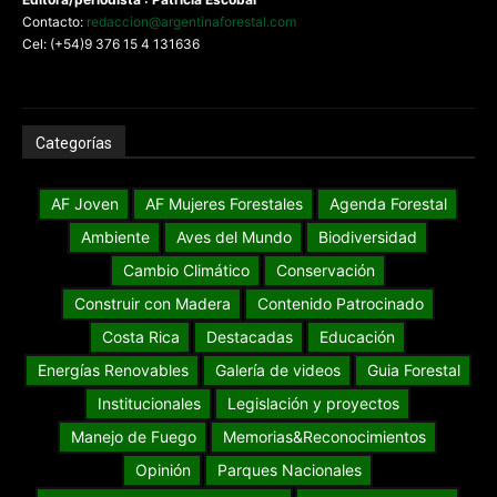
Contacto:
redaccion@argentinaforestal.com
Cel: (+54)9 376 15 4 131636
Categorías
AF Joven
AF Mujeres Forestales
Agenda Forestal
Ambiente
Aves del Mundo
Biodiversidad
Cambio Climático
Conservación
Construir con Madera
Contenido Patrocinado
Costa Rica
Destacadas
Educación
Energías Renovables
Galería de videos
Guia Forestal
Institucionales
Legislación y proyectos
Manejo de Fuego
Memorias&Reconocimientos
Opinión
Parques Nacionales