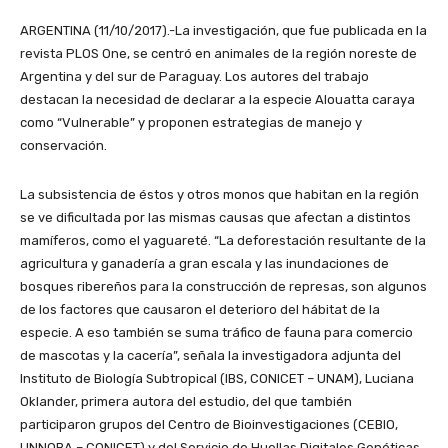
ARGENTINA (11/10/2017).-La investigación, que fue publicada en la
revista PLOS One, se centró en animales de la región noreste de
Argentina y del sur de Paraguay. Los autores del trabajo
destacan la necesidad de declarar a la especie Alouatta caraya
como “Vulnerable” y proponen estrategias de manejo y
conservación.
La subsistencia de éstos y otros monos que habitan en la región
se ve dificultada por las mismas causas que afectan a distintos
mamíferos, como el yaguareté. “La deforestación resultante de la
agricultura y ganadería a gran escala y las inundaciones de
bosques ribereños para la construcción de represas, son algunos
de los factores que causaron el deterioro del hábitat de la
especie. A eso también se suma tráfico de fauna para comercio
de mascotas y la cacería”, señala la investigadora adjunta del
Instituto de Biología Subtropical (IBS, CONICET – UNAM), Luciana
Oklander, primera autora del estudio, del que también
participaron grupos del Centro de Bioinvestigaciones (CEBIO,
UNNOBA – CONICET) y del Servicio de Huellas Digitales Genéticas,