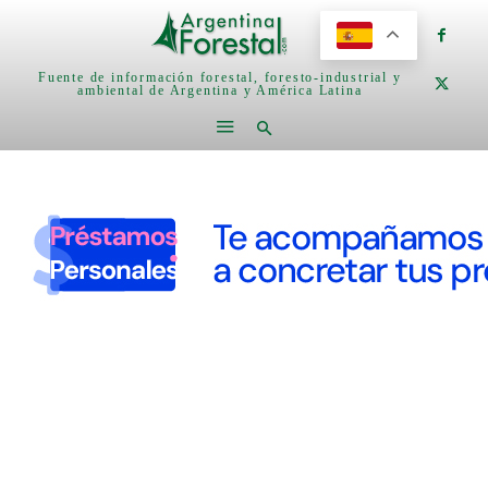
Fuente de información forestal, foresto-industrial y
ambiental de Argentina y América Latina