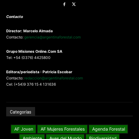
Contacto
Director: Marcelo Almada
Contacto:
gerencia@argentinaforestal.com
G
rupo Misiones
Online.Com
SA
Tel: +54 (0376) 4425800
Editora/periodista : Patricia Escobar
Contacto:
redaccion@argentinaforestal.com
Cel: (+54)9 376 15 4 131636
Categorías
AF Joven
AF Mujeres Forestales
Agenda Forestal
Ambiente
Aves del Mundo
Biodiversidad