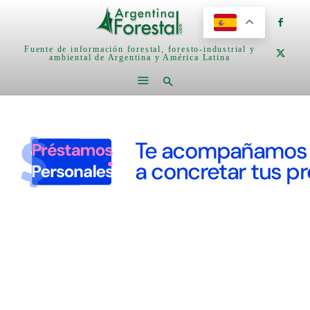
Fuente de información forestal, foresto-industrial y
ambiental de Argentina y América Latina