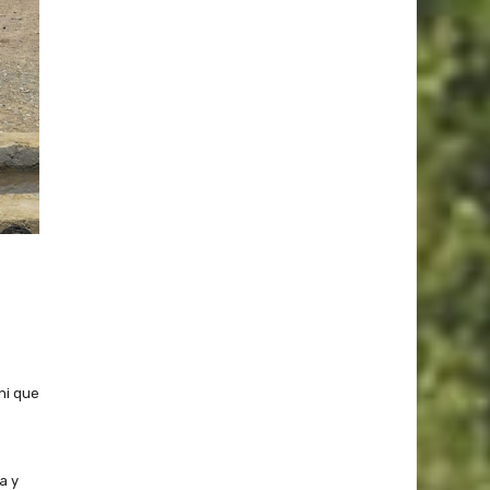
ni que
a y