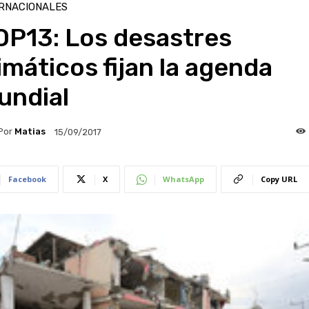
RNACIONALES
OP13: Los desastres
imáticos fijan la agenda
undial
Por
Matias
15/09/2017
Facebook
X
WhatsApp
Copy URL