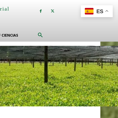
rial
ES
a
F CIENCIAS