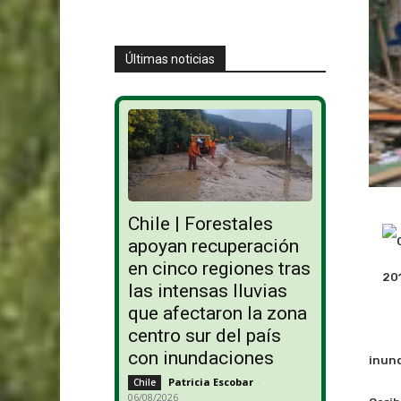
Últimas noticias
Chile | Forestales
apoyan recuperación
en cinco regiones tras
las intensas lluvias
que afectaron la zona
centro sur del país
con inundaciones
inund
Patricia Escobar
-
Chile
06/08/2026