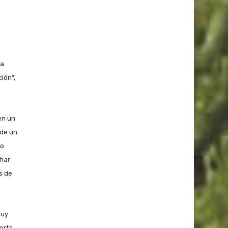
 a
ción”,
en un
 de un
mo
har
os de
muy
erta.