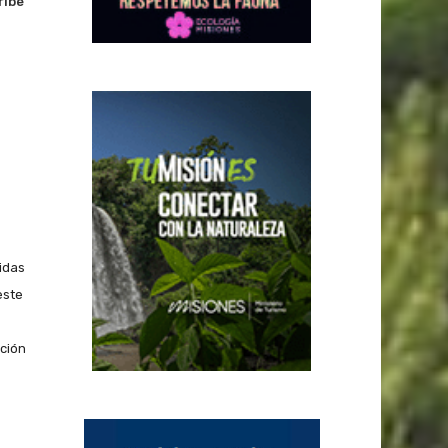
ribe
idas
este
ación