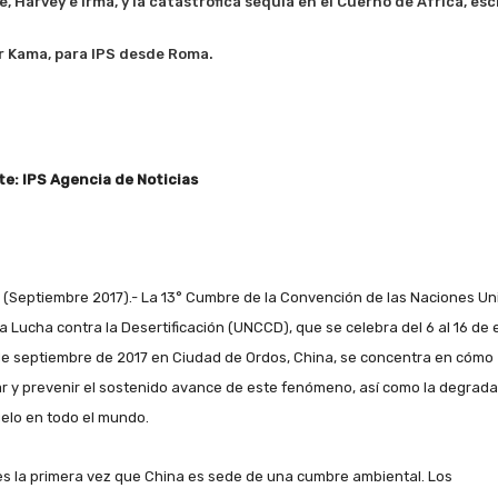
e, Harvey e Irma, y la catastrófica sequía en el Cuerno de África, esc
 Kama, para IPS desde Roma.
e: IPS Agencia de Noticias
(Septiembre 2017).- La 13° Cumbre de la Convención de las Naciones Un
la Lucha contra la Desertificación (UNCCD), que se celebra del 6 al 16 de 
e septiembre de 2017 en Ciudad de Ordos, China, se concentra en cómo
ar y prevenir el sostenido avance de este fenómeno, así como la degrad
uelo en todo el mundo.
es la primera vez que China es sede de una cumbre ambiental.
Los