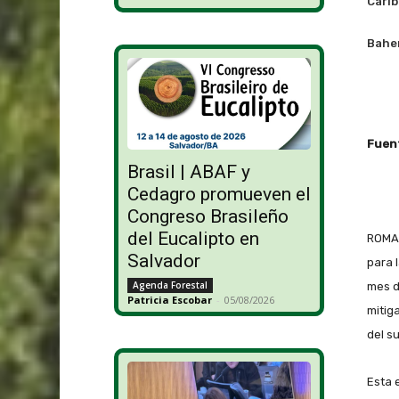
Carib
Baher
Fuent
Brasil | ABAF y
Cedagro promueven el
Congreso Brasileño
del Eucalipto en
ROMA 
Salvador
para 
Agenda Forestal
mes d
Patricia Escobar
-
05/08/2026
mitig
del s
Esta 