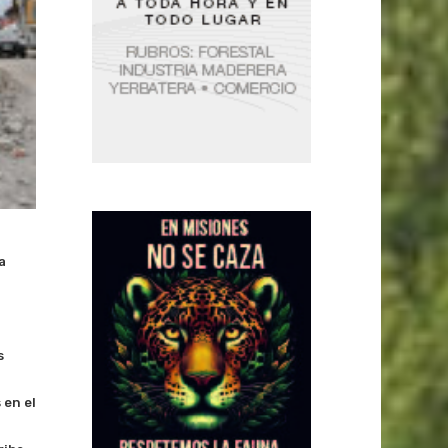
a
s
 en el