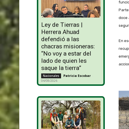
funci
Parte
doce 
Ley de Tierras |
segur
Herrera Ahuad
defendió a las
En es
chacras misioneras:
recup
“No voy a estar del
emerg
lado de quien les
accion
saque la tierra”
Patricia Escobar
-
Nacionales
04/08/2026