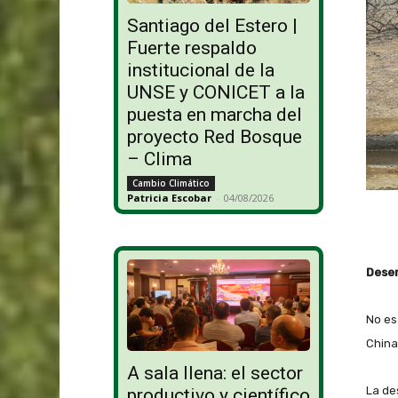
Santiago del Estero |
Fuerte respaldo
institucional de la
UNSE y CONICET a la
puesta en marcha del
proyecto Red Bosque
– Clima
Cambio Climático
Patricia Escobar
-
04/08/2026
Deser
No es
China
A sala llena: el sector
La de
productivo y científico