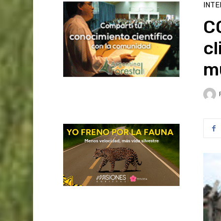
INTE
C
cl
m