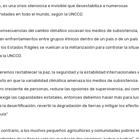
, es una crisis silenciosa e invisible que desestabiliza a numerosas
idades en todo el mundo, según la UNCCD.
consecuencias del cambio climático socavan los medios de subsistencia,
lan enfrentamientos entre grupos étnicos dentro de un país o de un país
 los Estados frágiles se vuelcan a la militarización para controlar la situa
a la UNCCD.
ueremos restablecer la paz, la seguridad y la estabilidad internacionales 
xto en que la variabilidad climática amenaza los medios de subsistencia
o creciente de personas, reduce las opciones de supervivencia, así co
exige las capacidades estatales, entonces debemos hacer más para luc
 la desertificación, revertir la degradación de tierras y mitigar los efect
uía”.
o contrario, a los muchos pequeños agricultores y comunidades pobres 
dientes de la tierras solo les quedarán dos opciones: luchar o luchar”, al