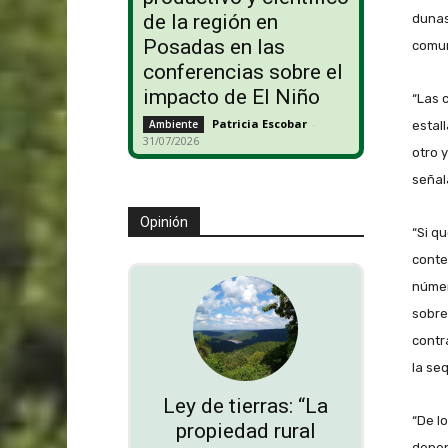
de la región en
dunas
Posadas en las
comun
conferencias sobre el
impacto de El Niño
“Las 
Patricia Escobar
-
Ambiente
estal
31/07/2026
otro y
señal
Opinión
“Si q
conte
númer
sobre
contra
la seq
Ley de tierras: “La
“De l
propiedad rural
depen