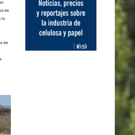
as
ia de
 la
ia de
a