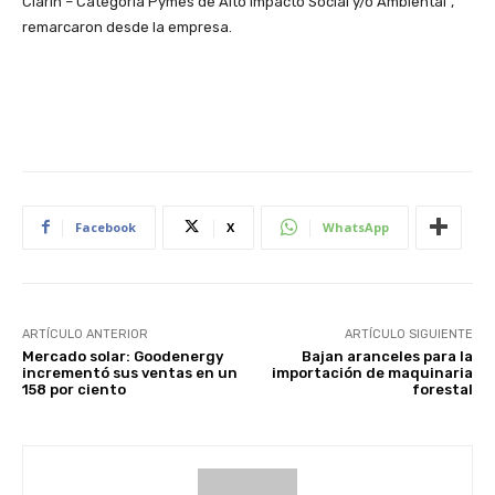
Clarín – Categoría Pymes de Alto Impacto Social y/o Ambiental”,
remarcaron desde la empresa.
Facebook
X
WhatsApp
ARTÍCULO ANTERIOR
ARTÍCULO SIGUIENTE
Mercado solar: Goodenergy
Bajan aranceles para la
incrementó sus ventas en un
importación de maquinaria
158 por ciento
forestal