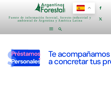
Fuente de información forestal, foresto-industrial y
ambiental de Argentina y América Latina