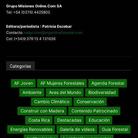
G
rupo Misiones
Online.Com
SA
Tel: +54 (0376) 4425800
Editora/periodista : Patricia Escobar
Contacto:
redaccion@argentinaforestal.com
Cel: (+54)9 376 15 4 131636
Categorías
AF Joven
AF Mujeres Forestales
Agenda Forestal
Ambiente
Aves del Mundo
Biodiversidad
Cambio Climático
Conservación
Construir con Madera
Contenido Patrocinado
Costa Rica
Destacadas
Educación
Energías Renovables
Galería de videos
Guia Forestal