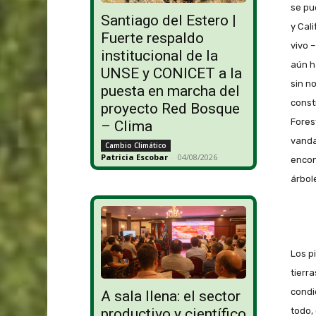
se pu
Santiago del Estero |
y Cal
Fuerte respaldo
vivo 
institucional de la
aún h
UNSE y CONICET a la
sin n
puesta en marcha del
const
proyecto Red Bosque
Fores
– Clima
vanda
Cambio Climático
Patricia Escobar
-
04/08/2026
encon
árbol
Los p
tierr
condi
A sala llena: el sector
todo,
productivo y científico