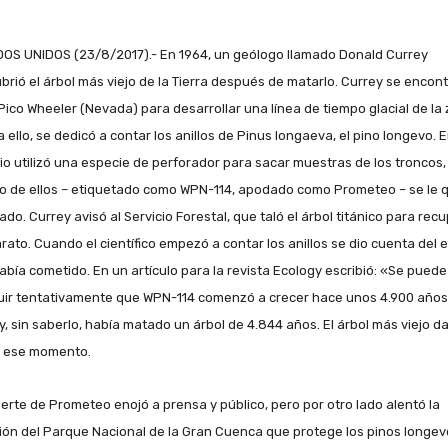
OS UNIDOS (23/8/2017).- En 1964, un geólogo llamado Donald Currey
brió el árbol más viejo de la Tierra después de matarlo. Currey se encon
 Pico Wheeler (Nevada) para desarrollar una línea de tiempo glacial de la
a ello, se dedicó a contar los anillos de Pinus longaeva, el pino longevo. 
io utilizó una especie de perforador para sacar muestras de los troncos,
o de ellos – etiquetado como WPN-114, apodado como Prometeo – se le 
do. Currey avisó al Servicio Forestal, que taló el árbol titánico para rec
arato. Cuando el científico empezó a contar los anillos se dio cuenta del e
abía cometido. En un artículo para la revista Ecology escribió: «Se puede
uir tentativamente que WPN-114 comenzó a crecer hace unos 4.900 años
y, sin saberlo, había matado un árbol de 4.844 años. El árbol más viejo d
 ese momento.
erte de Prometeo enojó a prensa y público, pero por otro lado alentó la
ión del Parque Nacional de la Gran Cuenca que protege los pinos longev