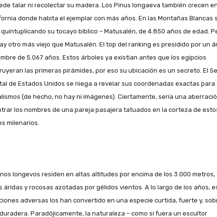
ede talar ni recolectar su madera. Los Pinus longaeva también crecen e
ifornia donde habita el ejemplar con más años. En las Montañas Blancas 
– quintuplicando su tocayo bíblico – Matusalén, de 4.850 años de edad. P
ay otro más viejo que Matusalén. El top del ranking es presidido por un á
ombre de 5.067 años. Estos árboles ya existían antes que los egipcios
ruyeran las primeras pirámides, por eso su ubicación es un secreto. El Se
tal de Estados Unidos se niega a revelar sus coordenadas exactas para 
lismos (de hecho, no hay ni imágenes). Ciertamente, sería una aberraci
trar los nombres de una pareja pasajera tatuados en la corteza de esto
es milenarios.
inos longevos residen en altas altitudes por encima de los 3.000 metros,
as áridas y rocosas azotadas por gélidos vientos. A lo largo de los años, e
ciones adversas los han convertido en una especie curtida, fuerte y, sob
 duradera. Paradójicamente, la naturaleza – como si fuera un escultor