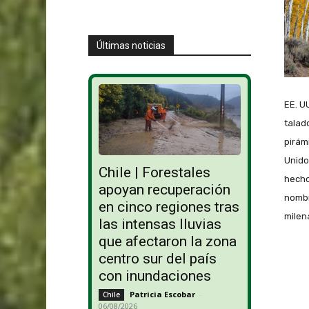
Últimas noticias
EE. U
talad
pirám
Unido
Chile | Forestales
hecho
apoyan recuperación
nombr
en cinco regiones tras
milen
las intensas lluvias
que afectaron la zona
centro sur del país
con inundaciones
Patricia Escobar
-
Chile
06/08/2026