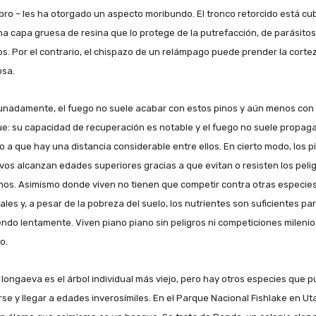
ro – les ha otorgado un aspecto moribundo. El tronco retorcido está cub
na capa gruesa de resina que lo protege de la putrefacción, de parásitos
s. Por el contrario, el chispazo de un relámpago puede prender la corte
osa.
unadamente, el fuego no suele acabar con estos pinos y aún menos con 
e: su capacidad de recuperación es notable y el fuego no suele propag
o a que hay una distancia considerable entre ellos. En cierto modo, los p
vos alcanzan edades superiores gracias a que evitan o resisten los peli
nos. Asimismo donde viven no tienen que competir contra otras especie
les y, a pesar de la pobreza del suelo, los nutrientes son suficientes par
endo lentamente. Viven piano piano sin peligros ni competiciones milenio
o.
 longaeva es el árbol individual más viejo, pero hay otros especies que 
rse y llegar a edades inverosímiles. En el Parque Nacional Fishlake en Ut