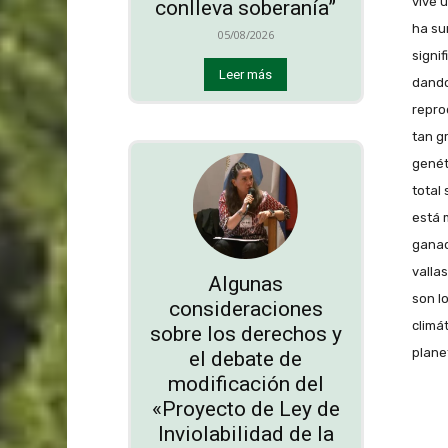
vive 
conlleva soberanía”
ha su
05/08/2026
signi
Leer más
dando
repro
tan g
genét
total
está 
ganad
valla
Algunas
son l
consideraciones
climát
sobre los derechos y
plane
el debate de
modificación del
«Proyecto de Ley de
Inviolabilidad de la