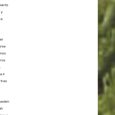
ierto
 y
za
el
arse
inos
gros
s
a ir
 tras
pueden
ah