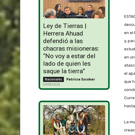
ESTAD
descu
Ley de Tierras |
Herrera Ahuad
en el
defendió a las
y, par
chacras misioneras:
estud
“No voy a estar del
en un
lado de quien les
atasca
saque la tierra”
el ap
Patricia Escobar
-
Nacionales
que h
04/08/2026
concl
Curre
hasta
La mu
creac