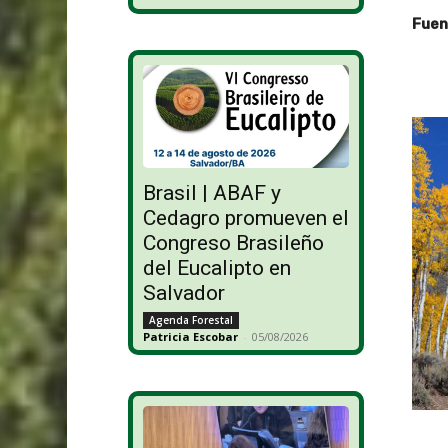
Fuent
Brasil | ABAF y
Cedagro promueven el
Congreso Brasileño
del Eucalipto en
Salvador
Agenda Forestal
Patricia Escobar
-
05/08/2026