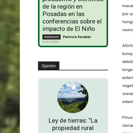
de la región en
macab
Posadas en las
por u
conferencias sobre el
hongo
impacto de El Niño
resin
Patricia Escobar
-
Ambiente
31/07/2026
Afort
bosqu
debid
Opinión
longe
exter
vegeta
creci
mileni
Pinus
Ley de tierras: “La
clona
propiedad rural