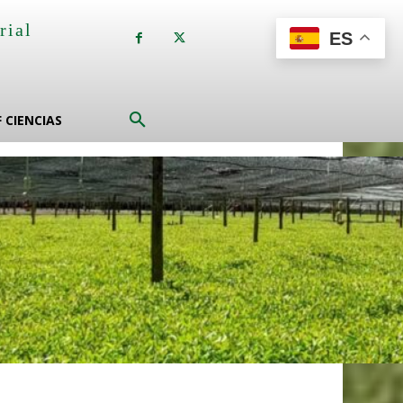
rial
ES
a
F CIENCIAS