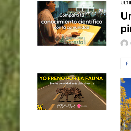
ULT
Un
pi