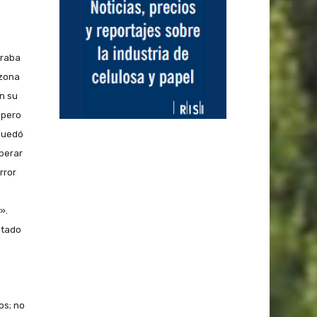
traba
 zona
En su
 pero
quedó
uperar
rror
».
atado
os; no