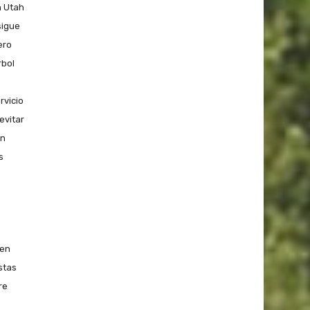
n Utah
sigue
ero
rbol
rvicio
evitar
ón
s
 en
stas
re