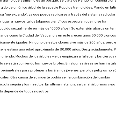
un álamo que asimismo es un bosque. Se trata de Pando; un colonia clona
rgido de un único árbol de la especie Populus tremuloides. Pando en latí
fica “me expando”, ya que puede replicarse a través del sistema radicular
 lugar a nuevos tallos (algunos científicos especulan que no se ha
ducido sexualmente en más de 10000 años). Su extensión abarca un terri
rande como la Ciudad del Vaticano y en este crecen unos 50.000 troncos
icamente iguales. Ninguno de estos clones vive más de 200 años, pero 
 se le estima una edad aproximada de 80.000 años. Desgraciadamente, 
muriendo. Muchos de los árboles viejos empiezan a fallecer y los ciervos y
o se están comiendo los nuevos brotes. En algunas áreas se han instal
s perimetrales para proteger a los álamos jóvenes, pero los peligros no s
ocales. Otra causa de su muerte podría ser la combinación del cambio
ico, la sequía y los insectos. En última instancia, salvar al árbol más viejo
ta depende de todos nosotros.