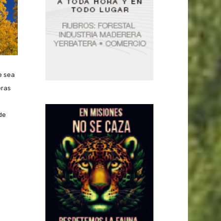
e sea
eras
de