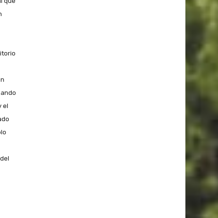
l que
n
torio
en
Pando
 el
ado
ólo
 del