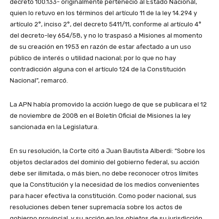
decreto 100.133- originalmente perteneció al Estado Nacional,
quien lo retuvo en los términos del artículo 11 de la ley 14.294 y
artículo 2°, inciso 2°, del decreto 5411/11, conforme al artículo 4°
del decreto-ley 654/58, y no lo traspasó a Misiones al momento
de su creación en 1953 en razón de estar afectado a un uso
público de interés o utilidad nacional; por lo que no hay
contradicción alguna con el artículo 124 de la Constitución
Nacional”, remarcó.
La APN había promovido la acción luego de que se publicara el 12
de noviembre de 2008 en el Boletín Oficial de Misiones la ley
sancionada en la Legislatura.
En su resolución, la Corte citó a Juan Bautista Alberdi: “Sobre los
objetos declarados del dominio del gobierno federal, su acción
debe ser ilimitada, o más bien, no debe reconocer otros límites
que la Constitución y la necesidad de los medios convenientes
para hacer efectiva la constitución. Como poder nacional, sus
resoluciones deben tener supremacía sobre los actos de
gobierno provincial, y su acción en los objetos de su jurisdicción