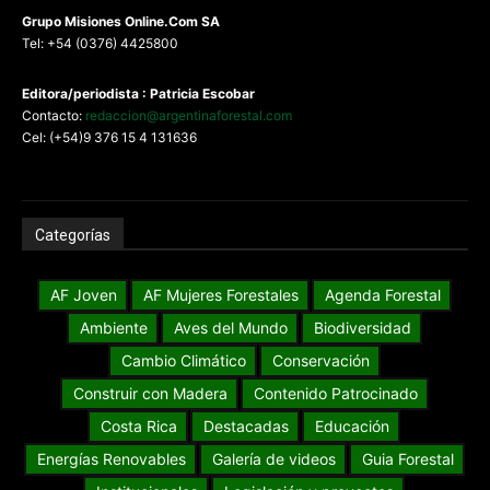
G
rupo Misiones
Online.Com
SA
Tel: +54 (0376) 4425800
Editora/periodista : Patricia Escobar
Contacto:
redaccion@argentinaforestal.com
Cel: (+54)9 376 15 4 131636
Categorías
AF Joven
AF Mujeres Forestales
Agenda Forestal
Ambiente
Aves del Mundo
Biodiversidad
Cambio Climático
Conservación
Construir con Madera
Contenido Patrocinado
Costa Rica
Destacadas
Educación
Energías Renovables
Galería de videos
Guia Forestal