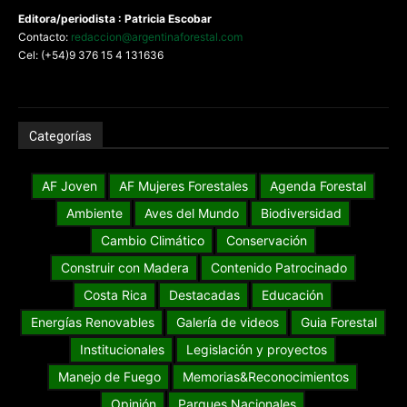
Editora/periodista : Patricia Escobar
Contacto:
redaccion@argentinaforestal.com
Cel: (+54)9 376 15 4 131636
Categorías
AF Joven
AF Mujeres Forestales
Agenda Forestal
Ambiente
Aves del Mundo
Biodiversidad
Cambio Climático
Conservación
Construir con Madera
Contenido Patrocinado
Costa Rica
Destacadas
Educación
Energías Renovables
Galería de videos
Guia Forestal
Institucionales
Legislación y proyectos
Manejo de Fuego
Memorias&Reconocimientos
Opinión
Parques Nacionales