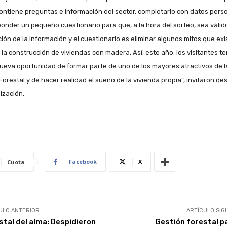
ontiene preguntas e información del sector, completarlo con datos pers
ponder un pequeño cuestionario para que, a la hora del sorteo, sea válid
ción de la información y el cuestionario es eliminar algunos mitos que ex
 la construcción de viviendas con madera. Así, este año, los visitantes t
ueva oportunidad de formar parte de uno de los mayores atractivos de l
Forestal y de hacer realidad el sueño de la vivienda propia”, invitaron de
ización.
Facebook
X
Cuota
ULO ANTERIOR
ARTÍCULO SIG
stal del alma: Despidieron
Gestión forestal pa