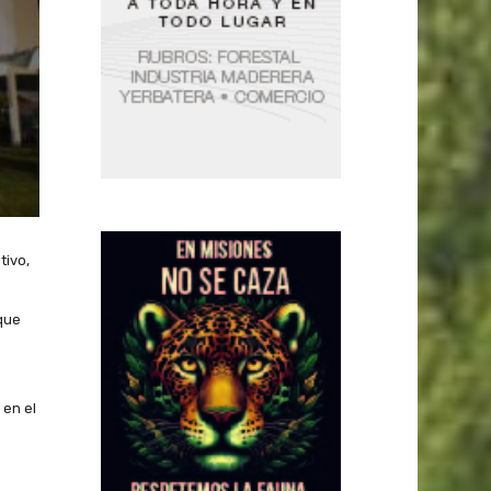
tivo,
 que
 en el