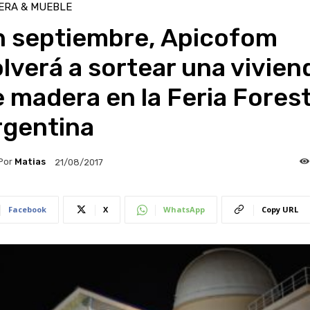
ERA & MUEBLE
n septiembre, Apicofom
lverá a sortear una vivien
 madera en la Feria Forest
rgentina
Por
Matias
21/08/2017
Facebook
X
WhatsApp
Copy URL