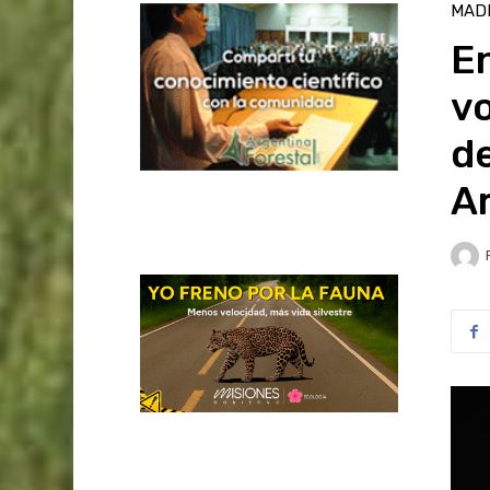
MAD
E
vo
de
A