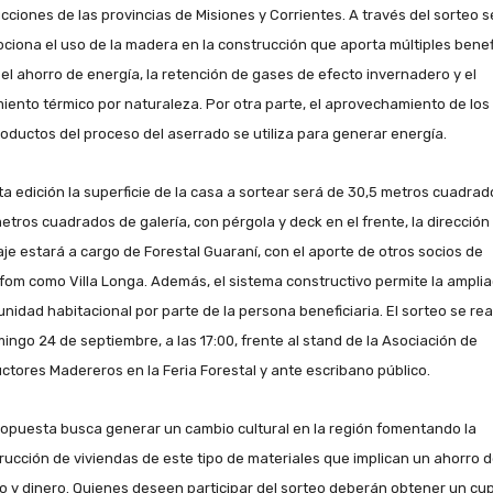
cciones de las provincias de Misiones y Corrientes. A través del sorteo s
ciona el uso de la madera en la construcción que aporta múltiples benef
el ahorro de energía, la retención de gases de efecto invernadero y el
miento térmico por naturaleza. Por otra parte, el aprovechamiento de los
oductos del proceso del aserrado se utiliza para generar energía.
ta edición la superficie de la casa a sortear será de 30,5 metros cuadrad
metros cuadrados de galería, con pérgola y deck en el frente, la dirección
je estará a cargo de Forestal Guaraní, con el aporte de otros socios de
fom como Villa Longa. Además, el sistema constructivo permite la amplia
unidad habitacional por parte de la persona beneficiaria. El sorteo se rea
mingo 24 de septiembre, a las 17:00, frente al stand de la Asociación de
ctores Madereros en la Feria Forestal y ante escribano público.
ropuesta busca generar un cambio cultural en la región fomentando la
rucción de viviendas de este tipo de materiales que implican un ahorro 
o y dinero. Quienes deseen participar del sorteo deberán obtener un cu