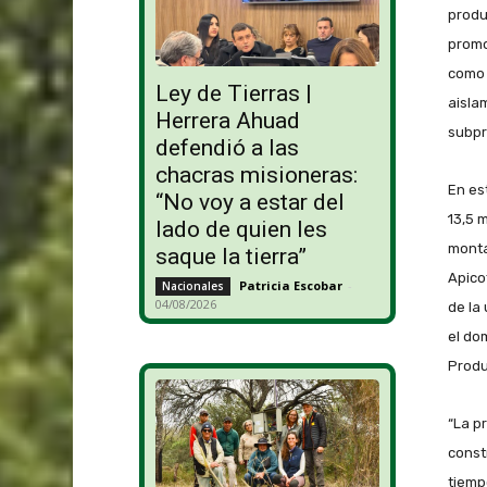
produ
promo
como 
Ley de Tierras |
aisla
Herrera Ahuad
subpr
defendió a las
chacras misioneras:
En es
“No voy a estar del
13,5 
lado de quien les
monta
saque la tierra”
Apico
Patricia Escobar
-
Nacionales
04/08/2026
de la 
el do
Produ
“La p
const
tiemp