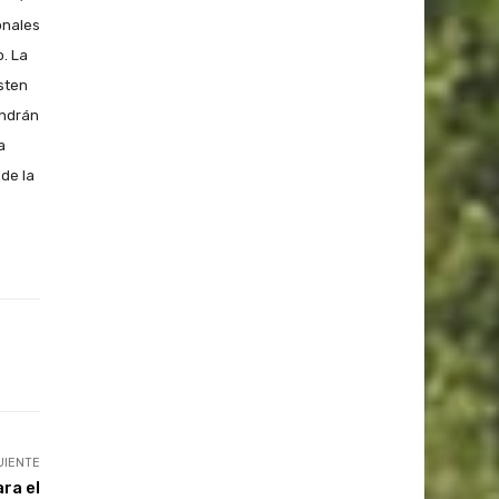
onales
o. La
isten
endrán
a
sde la
UIENTE
ra el