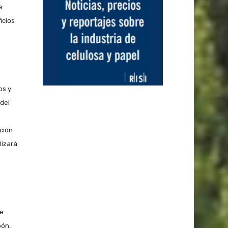
e
icios
os y
 del
ción
lizará
de
pón,