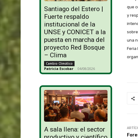
que c
Santiago del Estero |
y res
Fuerte respaldo
institucional de la
inten
UNSE y CONICET a la
sobre
puesta en marcha del
una n
proyecto Red Bosque
Feria 
– Clima
organ
Cambio Climático
Patricia Escobar
-
04/08/2026
A sala llena: el sector
ARTÍC
Fore
productivo y científico