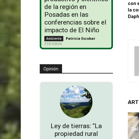
con 
de la región en
la c
Posadas en las
Daph
conferencias sobre el
impacto de El Niño
Patricia Escobar
-
Ambiente
31/07/2026
Opinión
ART
Ley de tierras: “La
Del
propiedad rural