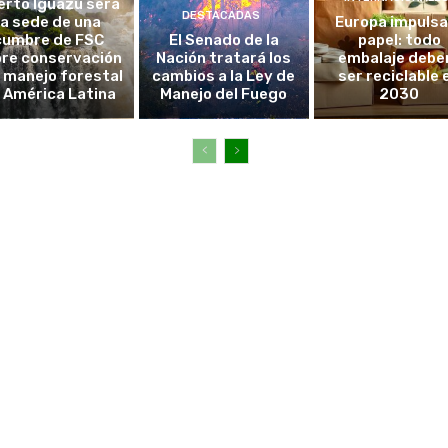
erto Iguazú será
DESTACADAS
la sede de una
Europa impulsa
cumbre de FSC
El Senado de la
papel: todo
re conservación
Nación tratará los
embalaje debe
l manejo forestal
cambios a la Ley de
ser reciclable 
 América Latina
Manejo del Fuego
2030