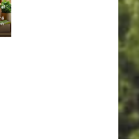
 al
rá
en