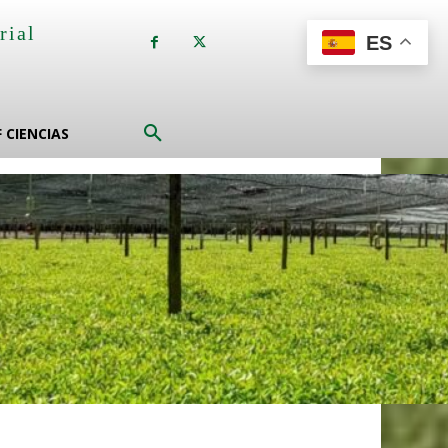
rial
ES
a
F CIENCIAS