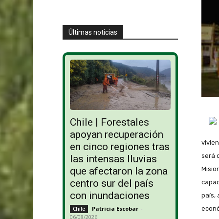
Últimas noticias
Chile | Forestales
apoyan recuperación
vivien
en cinco regiones tras
será 
las intensas lluvias
que afectaron la zona
Mision
centro sur del país
capac
con inundaciones
país,
Patricia Escobar
-
econó
Chile
06/08/2026