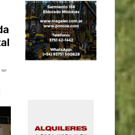
da
al
161