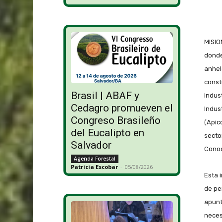
MISION
donde
anhel
const
Brasil | ABAF y
indus
Cedagro promueven el
Indus
Congreso Brasileño
(Apic
del Eucalipto en
sector
Salvador
Conoc
Agenda Forestal
Patricia Escobar
-
05/08/2026
Esta 
de pe
apunt
neces