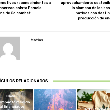
emotivos reconocimientos a
aprovechamiento sostenib
onservacionista Pamela
la biomasa de los bo
ne de Colcombet
nativos con destino
producción de en
Matias
ÍCULOS RELACIONADOS
BRASIL
 impacto medido
al financiado:
INTERNACIONALE