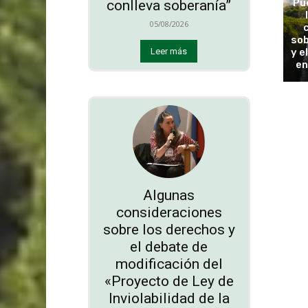
Pu
conlleva soberanía”
05/08/2026
sob
y e
Leer más
en
Algunas
consideraciones
sobre los derechos y
el debate de
modificación del
«Proyecto de Ley de
Inviolabilidad de la