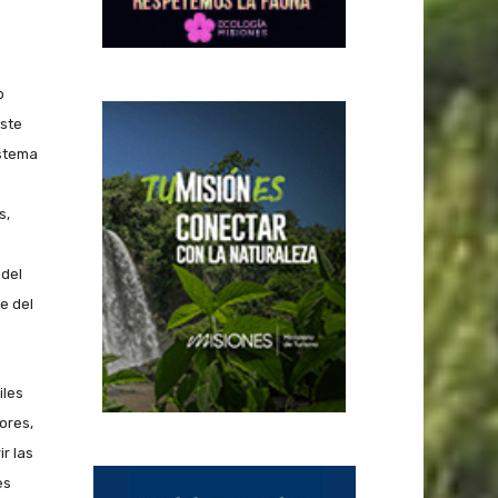
o
este
istema
s,
 del
e del
iles
ores,
r las
es