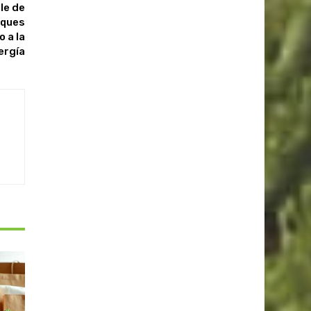
le de
sques
 a la
ergía
S