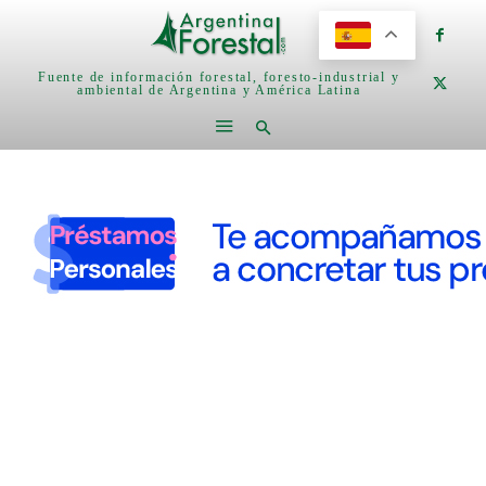
Fuente de información forestal, foresto-industrial y
ambiental de Argentina y América Latina