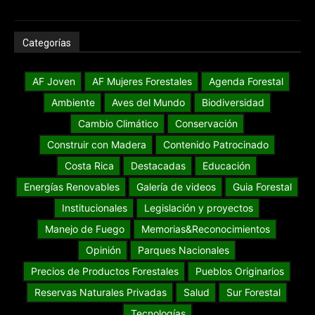
Categorías
AF Joven
AF Mujeres Forestales
Agenda Forestal
Ambiente
Aves del Mundo
Biodiversidad
Cambio Climático
Conservación
Construir con Madera
Contenido Patrocinado
Costa Rica
Destacadas
Educación
Energías Renovables
Galería de videos
Guia Forestal
Institucionales
Legislación y proyectos
Manejo de Fuego
Memorias&Reconocimientos
Opinión
Parques Nacionales
Precios de Productos Forestales
Pueblos Originarios
Reservas Naturales Privadas
Salud
Sur Forestal
Tecnologías