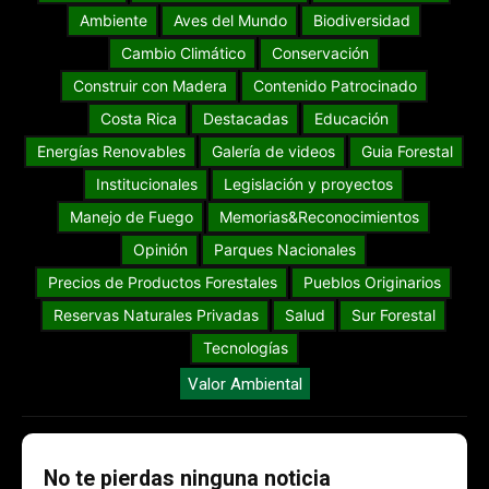
Ambiente
Aves del Mundo
Biodiversidad
Cambio Climático
Conservación
Construir con Madera
Contenido Patrocinado
Costa Rica
Destacadas
Educación
Energías Renovables
Galería de videos
Guia Forestal
Institucionales
Legislación y proyectos
Manejo de Fuego
Memorias&Reconocimientos
Opinión
Parques Nacionales
Precios de Productos Forestales
Pueblos Originarios
Reservas Naturales Privadas
Salud
Sur Forestal
Tecnologías
Valor Ambiental
No te pierdas ninguna noticia