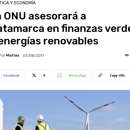
TICA Y ECONOMÍA
a ONU asesorará a
atamarca en finanzas verd
energías renovables
Por
Matias
03/08/2017
Facebook
X
WhatsApp
Copy URL