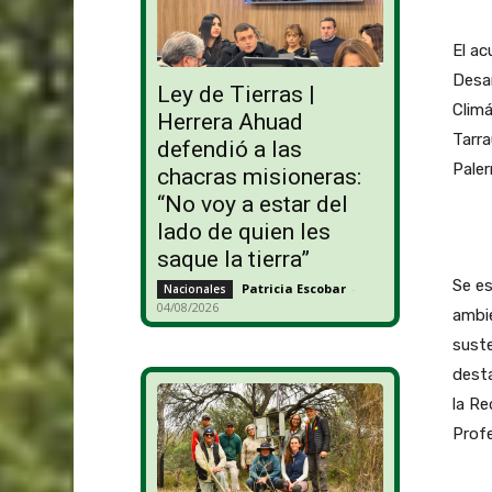
El ac
Desar
Ley de Tierras |
Climá
Herrera Ahuad
Tarra
defendió a las
Paler
chacras misioneras:
“No voy a estar del
lado de quien les
saque la tierra”
Se es
Patricia Escobar
-
Nacionales
04/08/2026
ambie
suste
desta
la Re
Profe