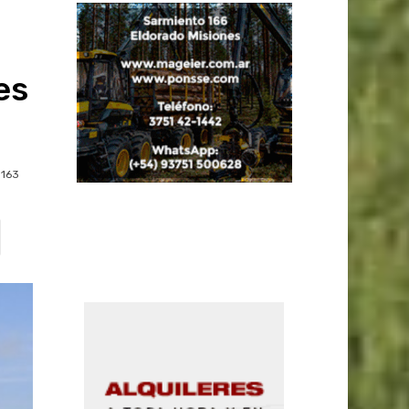
es
163