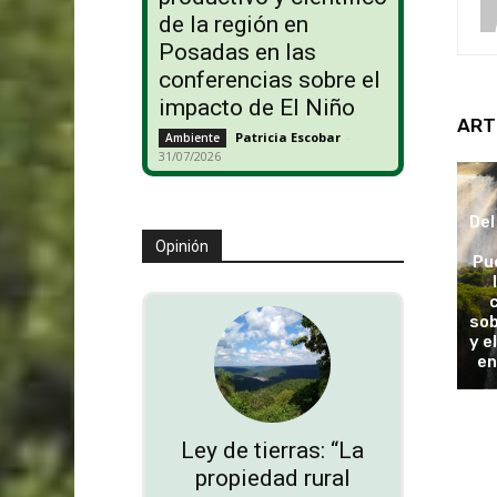
de la región en
Posadas en las
conferencias sobre el
impacto de El Niño
ART
Patricia Escobar
-
Ambiente
31/07/2026
Del
Opinión
Pu
sob
y e
en
Ley de tierras: “La
propiedad rural