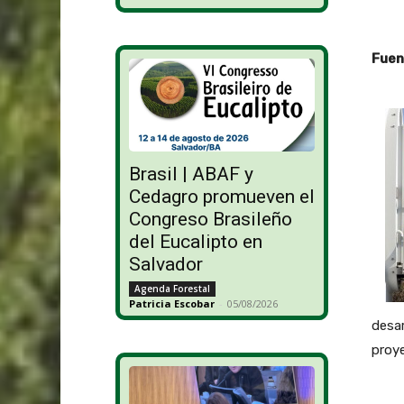
Fuen
Brasil | ABAF y
Cedagro promueven el
Congreso Brasileño
del Eucalipto en
Salvador
Agenda Forestal
Patricia Escobar
-
05/08/2026
desar
proye