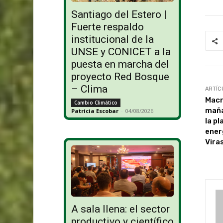
Santiago del Estero |
Fuerte respaldo
institucional de la
UNSE y CONICET a la
puesta en marcha del
proyecto Red Bosque
– Clima
ARTÍC
Macr
Cambio Climático
maña
Patricia Escobar
-
04/08/2026
la p
ener
Vira
A sala llena: el sector
productivo y científico