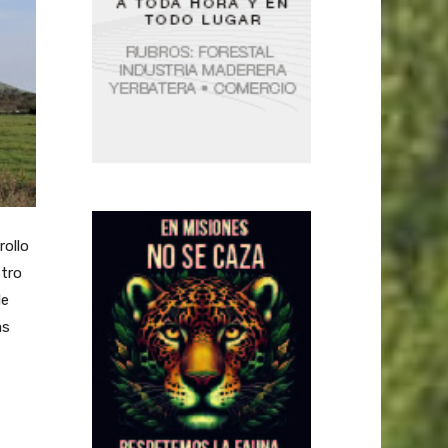
rollo
stro
de
as