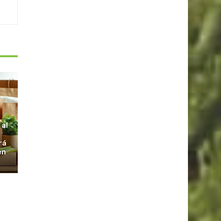
S
 al
rá
en