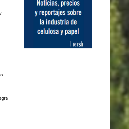
y
o
do
egra