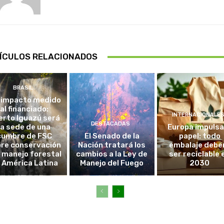
ÍCULOS RELACIONADOS
BRASIL
 impacto medido
al financiado:
INTERNACIONALE
erto Iguazú será
DESTACADAS
la sede de una
Europa impulsa
cumbre de FSC
El Senado de la
papel: todo
re conservación
Nación tratará los
embalaje debe
l manejo forestal
cambios a la Ley de
ser reciclable 
 América Latina
Manejo del Fuego
2030