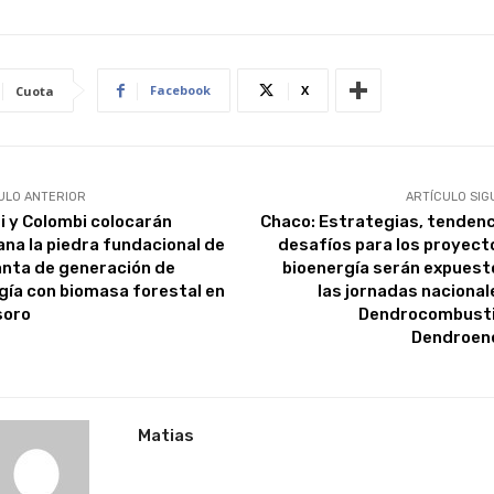
Facebook
X
Cuota
ULO ANTERIOR
ARTÍCULO SIG
i y Colombi colocarán
Chaco: Estrategias, tendenc
na la piedra fundacional de
desafíos para los proyect
lanta de generación de
bioenergía serán expuest
gía con biomasa forestal en
las jornadas nacional
soro
Dendrocombusti
Dendroen
Matias