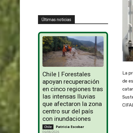
Últimas noticias
La pr
Chile | Forestales
apoyan recuperación
de es
en cinco regiones tras
catam
las intensas lluvias
Suste
que afectaron la zona
CIFAL
centro sur del país
con inundaciones
Patricia Escobar
-
Chile
06/08/2026