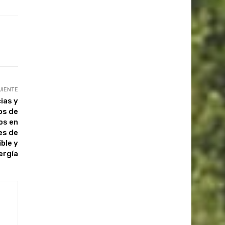
UIENTE
ias y
os de
os en
es de
ble y
ergía