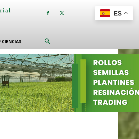
rial
ES
a
F CIENCIAS