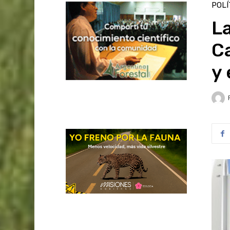
POLÍ
L
C
y 