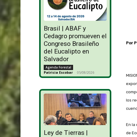
Brasil | ABAF y
Cedagro promueven el
Congreso Brasileño
Por P
del Eucalipto en
Salvador
Agenda Forestal
Patricia Escobar
-
05/08/2026
MISIO
expon
compe
los r
cuenc
En la
Ley de Tierras |
de Ec