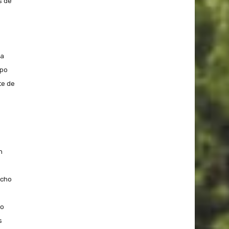
s de
la
mpo
te de
n
echo
do
s