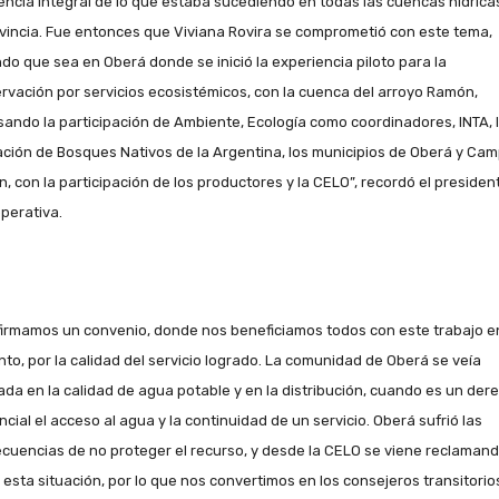
encia integral de lo que estaba sucediendo en todas las cuencas hídrica
ovincia. Fue entonces que Viviana Rovira se comprometió con este tema,
ndo que sea en Oberá donde se inició la experiencia piloto para la
rvación por servicios ecosistémicos, con la cuenca del arroyo Ramón,
sando la participación de Ambiente, Ecología como coordinadores, INTA, 
ción de Bosques Nativos de la Argentina, los municipios de Oberá y Ca
, con la participación de los productores y la CELO”, recordó el presiden
operativa.
firmamos un convenio, donde nos beneficiamos todos con este trabajo e
nto, por la calidad del servicio logrado. La comunidad de Oberá se veía
ada en la calidad de agua potable y en la distribución, cuando es un der
cial el acceso al agua y la continuidad de un servicio. Oberá sufrió las
cuencias de no proteger el recurso, y desde la CELO se viene reclaman
 esta situación, por lo que nos convertimos en los consejeros transitorio