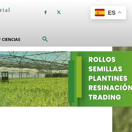
rial
ES
a
F CIENCIAS