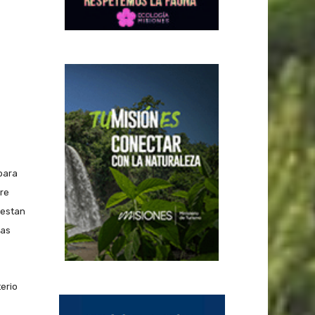
 para
re
restan
las
erio