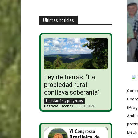
Últimas noticias
Ley de tierras: “La
propiedad rural
Conse
conlleva soberanía”
Oberá
Legislación y proyectos
Patricia Escobar
-
05/08/2026
(Prog
Ambie
parti
Eléct