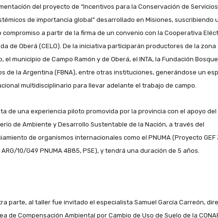
mentación del proyecto de “Incentivos para la Conservación de Servicios
stémicos de importancia global” desarrollado en Misiones, suscribiendo 
 compromiso a partir de la firma de un convenio con la Cooperativa Eléct
ada de Oberá (CELO). De la iniciativa participarán productores de la zona
o, el municipio de Campo Ramón y de Oberá, el INTA, la Fundación Bosqu
os de la Argentina (FBNA), entre otras instituciones, generándose un es
ucional multidisciplinario para llevar adelante el trabajo de campo.
ata de una experiencia piloto promovida por la provincia con el apoyo del
terio de Ambiente y Desarrollo Sustentable de la Nación, a través del
ciamiento de organismos internacionales como el PNUMA (Proyecto GEF 
ARG/10/G49 PNUMA 4B85, PSE), y tendrá una duración de 5 años.
ra parte, al taller fue invitado el especialista Samuel García Carreón, dir
rea de Compensación Ambiental por Cambio de Uso de Suelo de la CONA