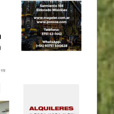
a
n
172