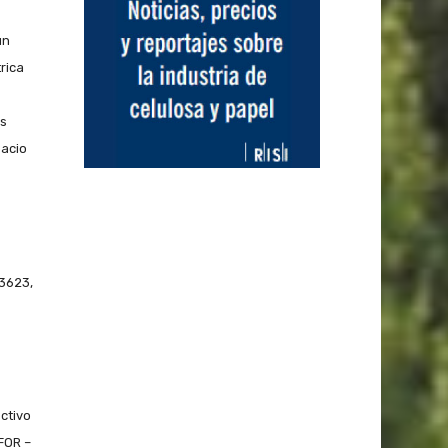
un
rica
es
pacio
3623,
ectivo
FOR –