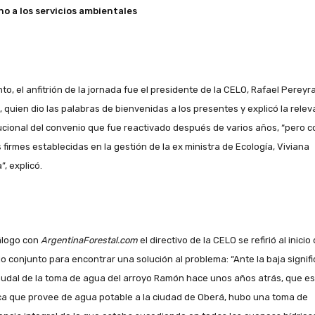
o a los servicios ambientales
to, el anfitrión de la jornada fue el presidente de la CELO, Rafael Pereyr
l, quien dio las palabras de bienvenidas a los presentes y explicó la relev
tucional del convenio que fue reactivado después de varios años, “pero c
 firmes establecidas en la gestión de la ex ministra de Ecología, Viviana
”, explicó.
álogo con
ArgentinaForestal.com
el directivo de la CELO se refirió al inicio 
jo conjunto para encontrar una solución al problema: “Ante la baja signifi
audal de la toma de agua del arroyo Ramón hace unos años atrás, que es
a que provee de agua potable a la ciudad de Oberá, hubo una toma de