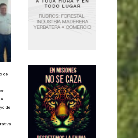
o de
 en
MA
oyo de
rativa