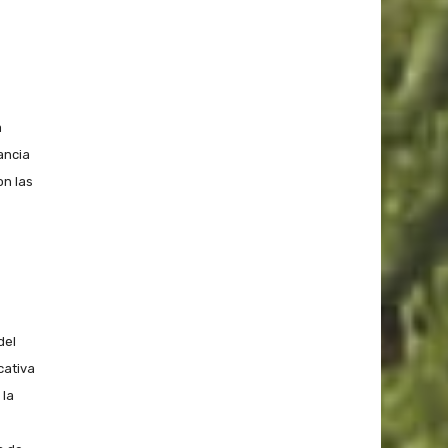
a
ancia
on las
del
cativa
 la