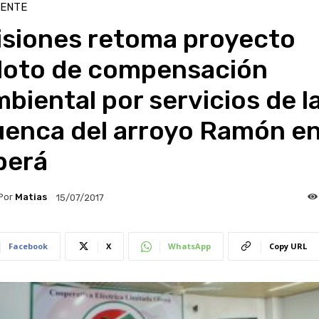
IENTE
isiones retoma proyecto
iloto de compensación
biental por servicios de l
uenca del arroyo Ramón e
berá
Por
Matias
15/07/2017
Facebook
X
WhatsApp
Copy URL