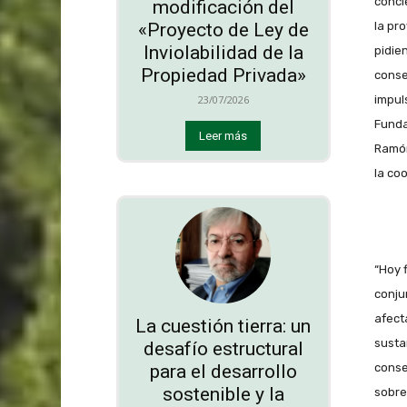
conci
modificación del
la pr
«Proyecto de Ley de
Inviolabilidad de la
pidie
Propiedad Privada»
conse
impul
23/07/2026
Funda
Leer más
Ramón
la co
“Hoy 
conju
afect
La cuestión tierra: un
sustan
desafío estructural
para el desarrollo
conse
sostenible y la
sobre