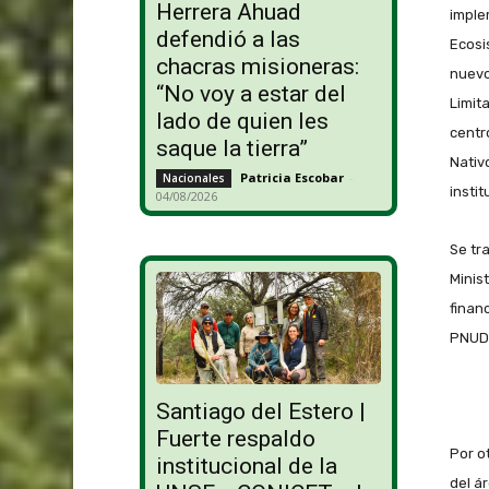
Herrera Ahuad
imple
defendió a las
Ecosi
chacras misioneras:
nuevo
“No voy a estar del
Limit
lado de quien les
centr
saque la tierra”
Nativ
Patricia Escobar
-
Nacionales
instit
04/08/2026
Se tr
Minis
finan
PNUD 
Santiago del Estero |
Fuerte respaldo
Por ot
institucional de la
del á