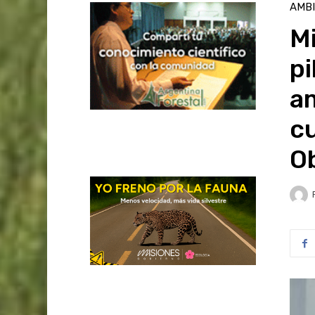
AMB
M
p
am
c
O