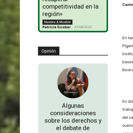
Camin
competitividad en la
región»
Madera & Mueble
Patricia Escobar
-
01/08/2026
En tan
Piger
Opinión
insti
bases
Rovira
En di
Algunas
traba
consideraciones
del c
sobre los derechos y
cuenc
el debate de