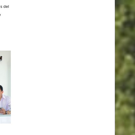
s del
e