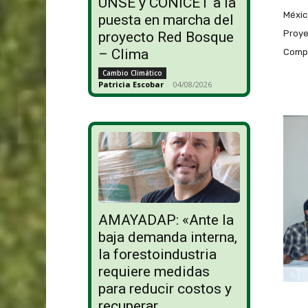
UNSE y CONICET a la
Méxic
puesta en marcha del
Proye
proyecto Red Bosque
– Clima
Compe
Cambio Climático
Patricia Escobar
-
04/08/2026
AMAYADAP: «Ante la
baja demanda interna,
la forestoindustria
requiere medidas
para reducir costos y
recuperar