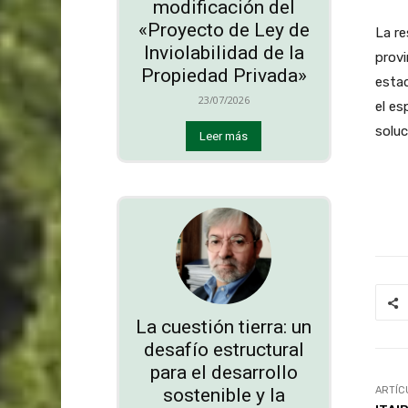
modificación del
«Proyecto de Ley de
La re
Inviolabilidad de la
provi
Propiedad Privada»
esta
23/07/2026
el es
soluc
Leer más
La cuestión tierra: un
desafío estructural
para el desarrollo
sostenible y la
ARTÍC