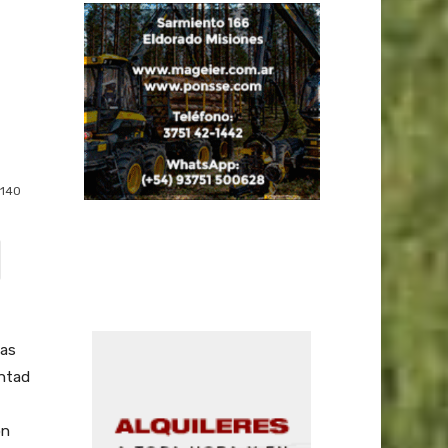
140
ias
ntad
ón