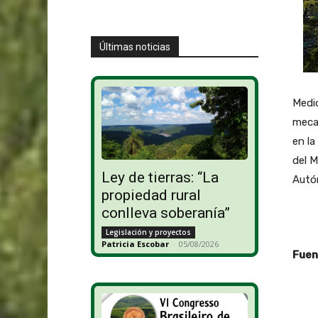
Últimas noticias
Medi
mecan
en la
del M
Ley de tierras: “La
Autó
propiedad rural
conlleva soberanía”
Legislación y proyectos
Patricia Escobar
-
05/08/2026
Fuent