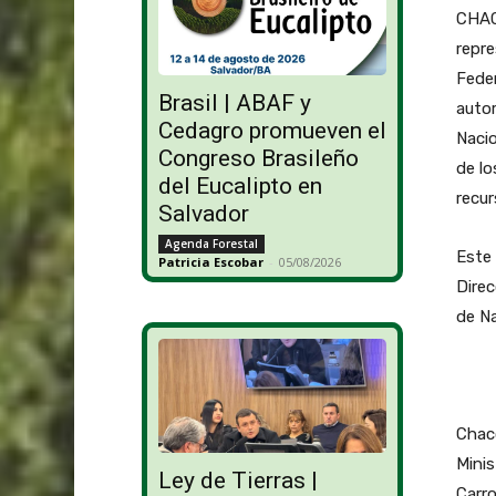
CHACO
repr
Fede
Brasil | ABAF y
autor
Cedagro promueven el
Nacio
Congreso Brasileño
de lo
del Eucalipto en
recur
Salvador
Agenda Forestal
Este 
Patricia Escobar
-
05/08/2026
Direc
de N
Chaco
Minis
Ley de Tierras |
Carro