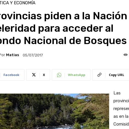
TICA Y ECONOMÍA
ovincias piden a la Nación
leridad para acceder al
ondo Nacional de Bosques
Por
Matias
05/07/2017
Facebook
X
WhatsApp
Copy URL
Las
provinc
represe
as en la
Comisi