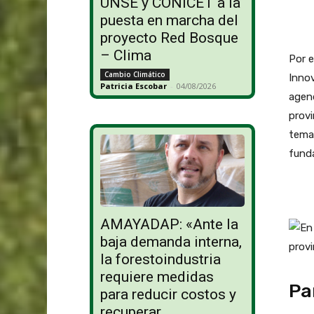
UNSE y CONICET a la
puesta en marcha del
proyecto Red Bosque
– Clima
Por e
Cambio Climático
Innov
Patricia Escobar
-
04/08/2026
agend
provi
tema
fund
AMAYADAP: «Ante la
baja demanda interna,
la forestoindustria
requiere medidas
Pa
para reducir costos y
recuperar