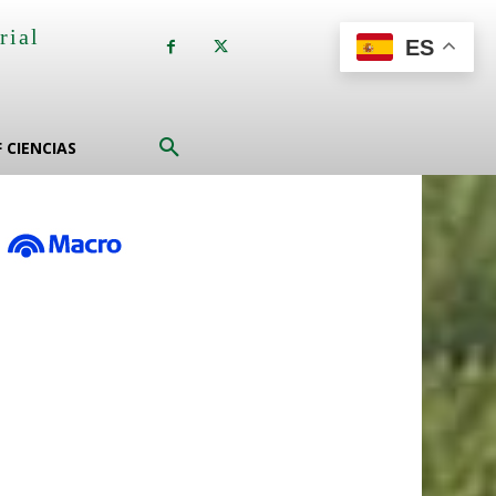
rial
ES
a
F CIENCIAS