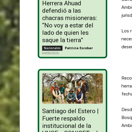
Herrera Ahuad
Ambie
defendió a las
juris
chacras misioneras:
“No voy a estar del
Los r
lado de quien les
neces
saque la tierra”
dese
Patricia Escobar
-
Nacionales
04/08/2026
Recor
herra
fecha
Desd
Santiago del Estero |
Bosqu
Fuerte respaldo
institucional de la
Ambi