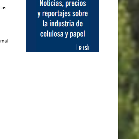
las
a
rmal