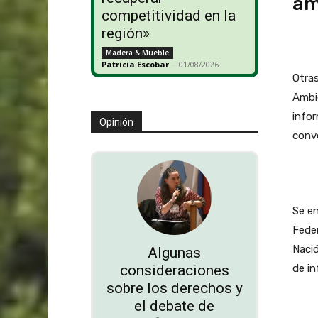
am
competitividad en la
región»
Madera & Mueble
Patricia Escobar
-
01/08/2026
Otras
Ambie
infor
Opinión
convo
Se en
Fede
Nació
Algunas
de in
consideraciones
sobre los derechos y
el debate de