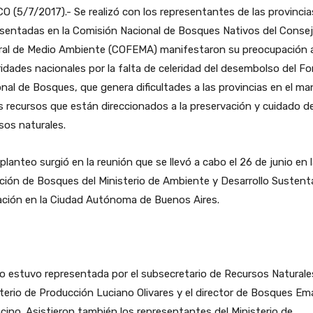
 (5/7/2017).- Se realizó con los representantes de las provincia
esentadas en la Comisión Nacional de Bosques Nativos del Conse
ral de Medio Ambiente (COFEMA) manifestaron su preocupación a
idades nacionales por la falta de celeridad del desembolso del F
nal de Bosques, que genera dificultades a las provincias en el ma
s recursos que están direccionados a la preservación y cuidado de
sos naturales.
planteo surgió en la reunión que se llevó a cabo el 26 de junio en 
ción de Bosques del Ministerio de Ambiente y Desarrollo Sustent
ación en la Ciudad Autónoma de Buenos Aires.
 estuvo representada por el subsecretario de Recursos Naturale
terio de Producción Luciano Olivares y el director de Bosques Em
cino. Asistieron también los representantes del Ministerio de