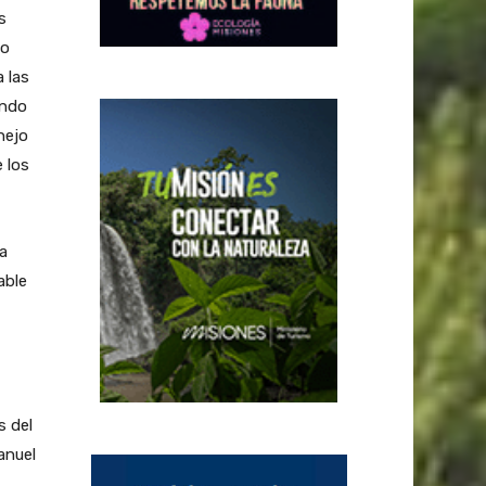
s
jo
 las
ondo
nejo
 los
la
able
s del
anuel