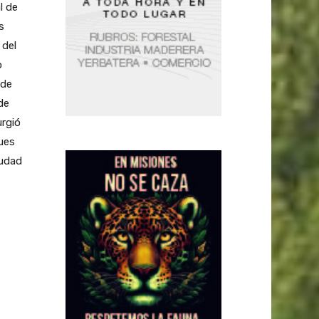
l de
s
 del
o
 de
de
urgió
ques
iudad