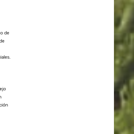
io de
 de
iales.
ejo
n
ción