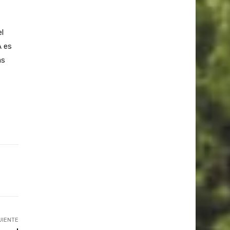
l
A es
as
UIENTE