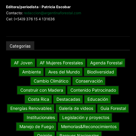
Editora/periodista : Patricia Escobar
Contacto:
redaccion@argentinaforestal.com
Cel: (+54)9 376 15 4 131636
Categorías
AF Joven
AF Mujeres Forestales
Agenda Forestal
Ambiente
Aves del Mundo
Biodiversidad
Cambio Climático
Conservación
Construir con Madera
Contenido Patrocinado
Costa Rica
Destacadas
Educación
Energías Renovables
Galería de videos
Guia Forestal
Institucionales
Legislación y proyectos
Manejo de Fuego
Memorias&Reconocimientos
Opinión
Parques Nacionales