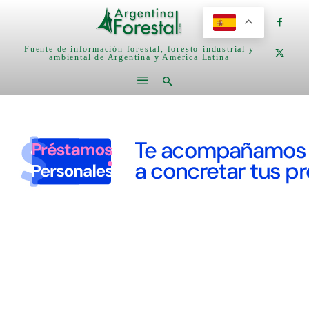
Fuente de información forestal, foresto-industrial y
ambiental de Argentina y América Latina