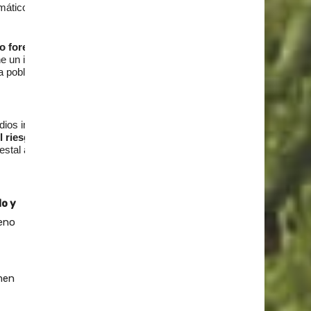
mático.
o forestal
,
e un incremento del
a población que vive
dios implica la
l riesgo de incendio
restal abandonado.
ncendios
, así como la
xtinción de incendios.
o y
eno
imen