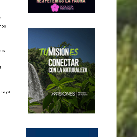
s
amos
los
s
n rayo