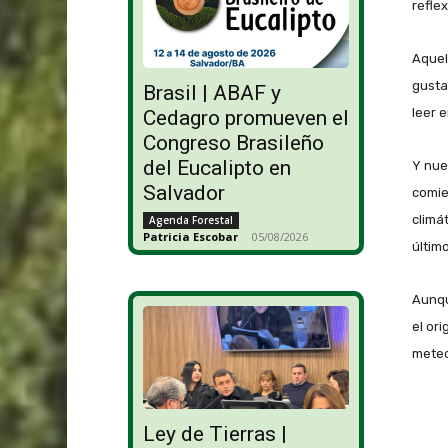
refle
Aquel
gusta
Brasil | ABAF y
leer e
Cedagro promueven el
Congreso Brasileño
del Eucalipto en
Y nue
Salvador
comie
climá
Agenda Forestal
Patricia Escobar
-
05/08/2026
últim
Aunqu
el or
meteo
Ley de Tierras |