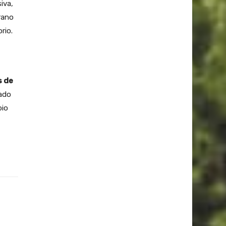
iva,
rano
rio.
s de
ado
bio