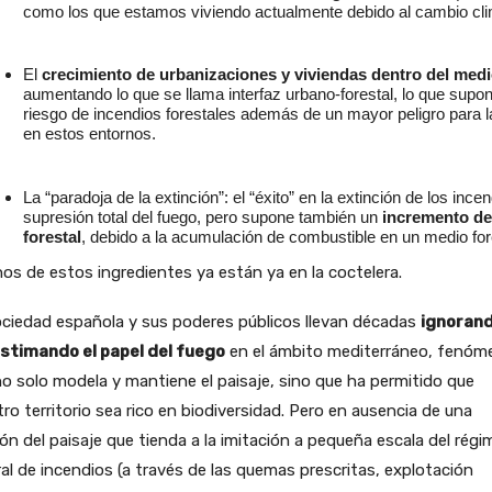
como los que estamos viviendo actualmente debido al cambio cli
El
crecimiento de urbanizaciones y viviendas dentro del medi
aumentando lo que se llama
interfaz urbano-forestal,
lo que supon
riesgo de incendios forestales además de un mayor peligro para l
en estos entornos.
La “paradoja de la extinción”: el “éxito” en la extinción de los incen
supresión total del fuego, pero supone también un
incremento de
forestal
, debido a la acumulación de combustible en un medio fo
os de estos ingredientes ya están ya en la coctelera.
Los
recortes en gestión forestal, prevención y extinción de i
precarización laboral y privatización del colectivo dedicado a la e
ciedad española y sus poderes públicos llevan décadas
ignorand
stimando el papel del fuego
en el ámbito mediterráneo, fenóm
o solo modela y mantiene el paisaje, sino que ha permitido que
ro territorio sea rico en biodiversidad. Pero en ausencia de una
ón del paisaje que tienda a la imitación a pequeña escala del rég
al de incendios (a través de las quemas prescritas, explotación