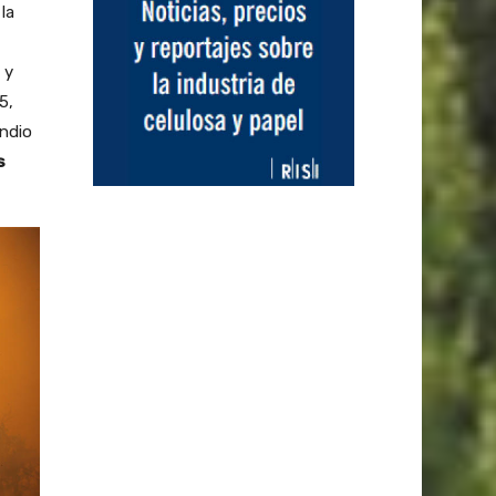
la
 y
5,
ndio
s