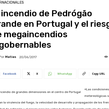
RNACIONALES
 incendio de Pedrógão
ande en Portugal y el ries
e megaincendios
ngobernables
Por
Matias
20/06/2017
Facebook
X
WhatsApp
Copy URL
«Las condiciones
metereológicas s
an la virulencia del fuego, la velocidad de desarrollo y propagación de los fren
ltad de extinción y el riesgo para las vidas humanas. Durante esta ola de calor,