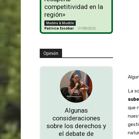
competitividad en la
región»
Madera & Mueble
Patricia Escobar
-
01/08/2026
Opinión
Algun
La so
sube
que n
Algunas
nuest
consideraciones
gesti
sobre los derechos y
natur
el debate de