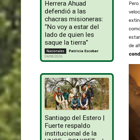
Herrera Ahuad
Pero 
defendió a las
veloc
chacras misioneras:
extin
“No voy a estar del
como 
lado de quien les
esta
saque la tierra”
de al
Patricia Escobar
-
Nacionales
cond
04/08/2026
Santiago del Estero |
Fuerte respaldo
institucional de la