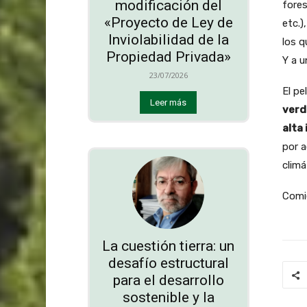
modificación del
fores
«Proyecto de Ley de
etc.)
Inviolabilidad de la
los q
Propiedad Privada»
Y a 
23/07/2026
El pe
Leer más
verd
alta
por a
climá
Comi
La cuestión tierra: un
desafío estructural
para el desarrollo
sostenible y la