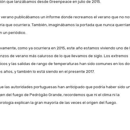
xión que lanzábamos desde Greenpeace en julio de 2015.
 verano publicábamos un informe donde recreamos el verano que no no
ría que ocurriera. También, imaginábamos la portada que nunca querrí
n un periódico.
vamente, como ya ocurriera en 2015, este año estamos viviendo uno de 
nzos de verano más caluroso de lo que llevamos de siglo. Los extremos
ticos y las salidas de rango de temperaturas han sido comunes en los do
os años, y también lo está siendo en el presente 2017.
e las autoridades portuguesas han anticipado que podría haber sido u
igen del fuego de Pedrógão Grande, recordemos que ni el clima ni la
rología explican la gran mayoría de las veces el origen del fuego.