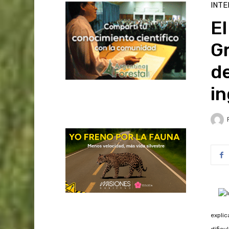
INTE
El
Gr
d
i
explic
dificu