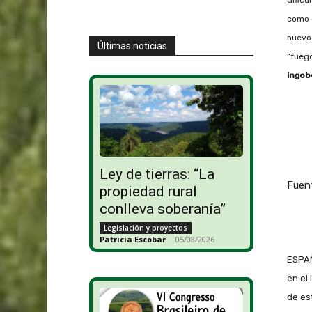
como o
nuevo 
Últimas noticias
“fueg
ingob
Ley de tierras: “La
Fuen
propiedad rural
conlleva soberanía”
Legislación y proyectos
Patricia Escobar
-
05/08/2026
ESPAÑ
en el
de es