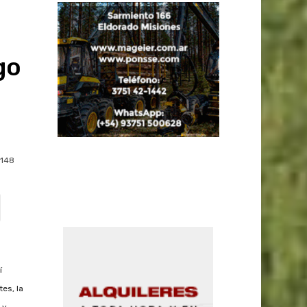
go
148
í
tes, la
 y