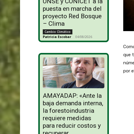
UNSE y CONICET a la
puesta en marcha del
proyecto Red Bosque
– Clima
Cambio Climático
Patricia Escobar
-
04/08/2026
Como
que t
númer
por e
AMAYADAP: «Ante la
baja demanda interna,
la forestoindustria
requiere medidas
para reducir costos y
recuperar