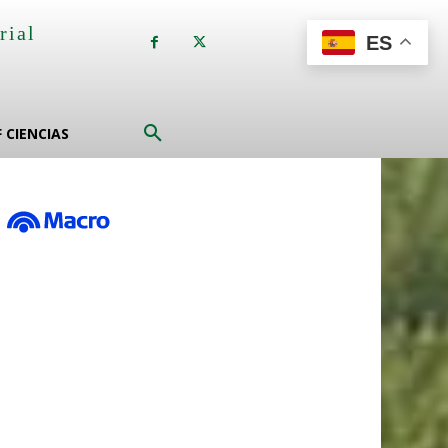
rial
ES
a
F CIENCIAS