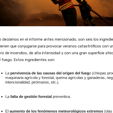
 decíamos en el informe antes mencionado, son seis los ingredi
ienen que conjugarse para provocar veranos catastróficos con un
o de incendios, de alta intensidad y con una gran superficie afe
l fuego. Estos ingredientes son:
La
pervivencia de las causas del origen del fueg
o (chispas pro
maquinaria agrícola y forestal, quema agrícolas y ganaderas, negl
intencionalidad, pirómanos, etc.).
La
falta de gestión forestal
preventiva.
El
aumento de l
os
fenómenos meteorológicos extremo
s
(olas 