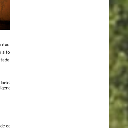
entes
 alto
ctada
ducidas por
igencias, alta
de calor, sequías)