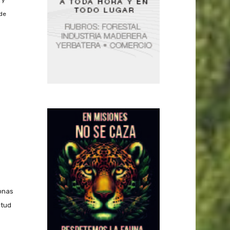
 de
onas
itud