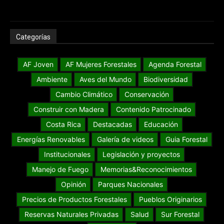
Categorías
AF Joven
AF Mujeres Forestales
Agenda Forestal
Ambiente
Aves del Mundo
Biodiversidad
Cambio Climático
Conservación
Construir con Madera
Contenido Patrocinado
Costa Rica
Destacadas
Educación
Energías Renovables
Galería de videos
Guia Forestal
Institucionales
Legislación y proyectos
Manejo de Fuego
Memorias&Reconocimientos
Opinión
Parques Nacionales
Precios de Productos Forestales
Pueblos Originarios
Reservas Naturales Privadas
Salud
Sur Forestal