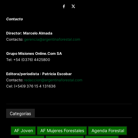
Contacto
Director: Marcelo Almada
Contacto:
gerencia@argentinaforestal.com
G
rupo Misiones
Online.Com
SA
Tel: +54 (0376) 4425800
Editora/periodista : Patricia Escobar
Contacto:
redaccion@argentinaforestal.com
Cel: (+54)9 376 15 4 131636
Categorías
AF Joven
AF Mujeres Forestales
Agenda Forestal