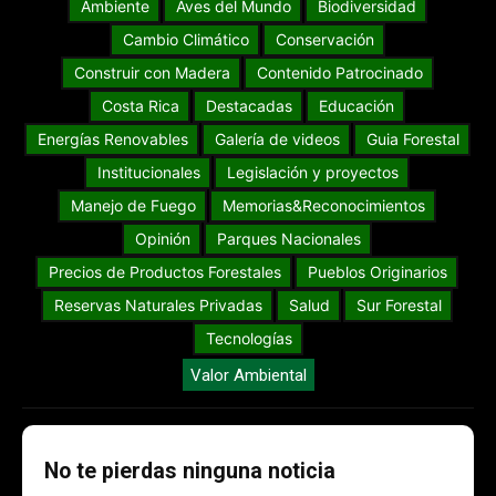
Ambiente
Aves del Mundo
Biodiversidad
Cambio Climático
Conservación
Construir con Madera
Contenido Patrocinado
Costa Rica
Destacadas
Educación
Energías Renovables
Galería de videos
Guia Forestal
Institucionales
Legislación y proyectos
Manejo de Fuego
Memorias&Reconocimientos
Opinión
Parques Nacionales
Precios de Productos Forestales
Pueblos Originarios
Reservas Naturales Privadas
Salud
Sur Forestal
Tecnologías
Valor Ambiental
No te pierdas ninguna noticia