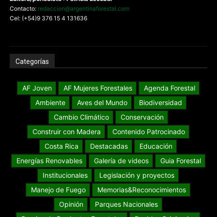
Contacto:
redaccion@argentinaforestal.com
Cel: (+54)9 376 15 4 131636
Categorías
AF Joven
AF Mujeres Forestales
Agenda Forestal
Ambiente
Aves del Mundo
Biodiversidad
Cambio Climático
Conservación
Construir con Madera
Contenido Patrocinado
Costa Rica
Destacadas
Educación
Energías Renovables
Galería de videos
Guia Forestal
Institucionales
Legislación y proyectos
Manejo de Fuego
Memorias&Reconocimientos
Opinión
Parques Nacionales