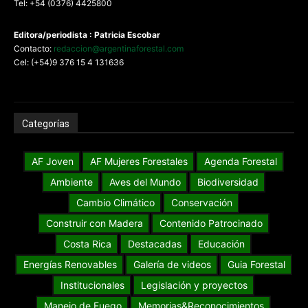
Tel: +54 (0376) 4425800
Editora/periodista : Patricia Escobar
Contacto:
redaccion@argentinaforestal.com
Cel: (+54)9 376 15 4 131636
Categorías
AF Joven
AF Mujeres Forestales
Agenda Forestal
Ambiente
Aves del Mundo
Biodiversidad
Cambio Climático
Conservación
Construir con Madera
Contenido Patrocinado
Costa Rica
Destacadas
Educación
Energías Renovables
Galería de videos
Guia Forestal
Institucionales
Legislación y proyectos
Manejo de Fuego
Memorias&Reconocimientos