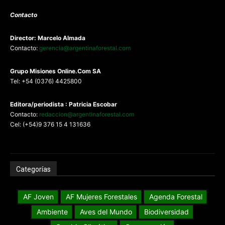
Contacto
Director: Marcelo Almada
Contacto:
gerencia@argentinaforestal.com
G
rupo Misiones
Online.Com
SA
Tel: +54 (0376) 4425800
Editora/periodista : Patricia Escobar
Contacto:
redaccion@argentinaforestal.com
Cel: (+54)9 376 15 4 131636
Categorías
AF Joven
AF Mujeres Forestales
Agenda Forestal
Ambiente
Aves del Mundo
Biodiversidad