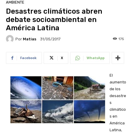
AMBIENTE
Desastres climáticos abren
debate socioambiental en
América Latina
Por
Matias
175
31/05/2017
Facebook
X
WhatsApp
El
aumento
de los
desastre
s
climático
s en
América
Latina,