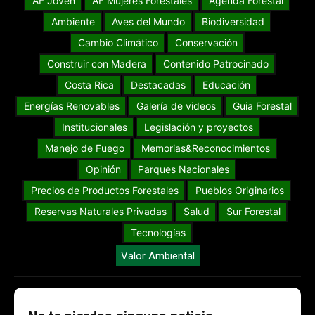
AF Joven
AF Mujeres Forestales
Agenda Forestal
Ambiente
Aves del Mundo
Biodiversidad
Cambio Climático
Conservación
Construir con Madera
Contenido Patrocinado
Costa Rica
Destacadas
Educación
Energías Renovables
Galería de videos
Guia Forestal
Institucionales
Legislación y proyectos
Manejo de Fuego
Memorias&Reconocimientos
Opinión
Parques Nacionales
Precios de Productos Forestales
Pueblos Originarios
Reservas Naturales Privadas
Salud
Sur Forestal
Tecnologías
Valor Ambiental