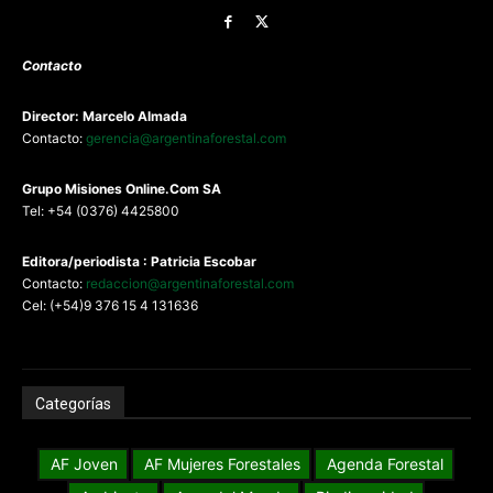
Contacto
Director: Marcelo Almada
Contacto:
gerencia@argentinaforestal.com
G
rupo Misiones
Online.Com
SA
Tel: +54 (0376) 4425800
Editora/periodista : Patricia Escobar
Contacto:
redaccion@argentinaforestal.com
Cel: (+54)9 376 15 4 131636
Categorías
AF Joven
AF Mujeres Forestales
Agenda Forestal