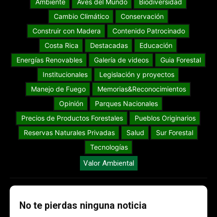
Ambiente
Aves del Mundo
Biodiversidad
Cambio Climático
Conservación
Construir con Madera
Contenido Patrocinado
Costa Rica
Destacadas
Educación
Energías Renovables
Galería de videos
Guia Forestal
Institucionales
Legislación y proyectos
Manejo de Fuego
Memorias&Reconocimientos
Opinión
Parques Nacionales
Precios de Productos Forestales
Pueblos Originarios
Reservas Naturales Privadas
Salud
Sur Forestal
Tecnologías
Valor Ambiental
No te pierdas ninguna noticia