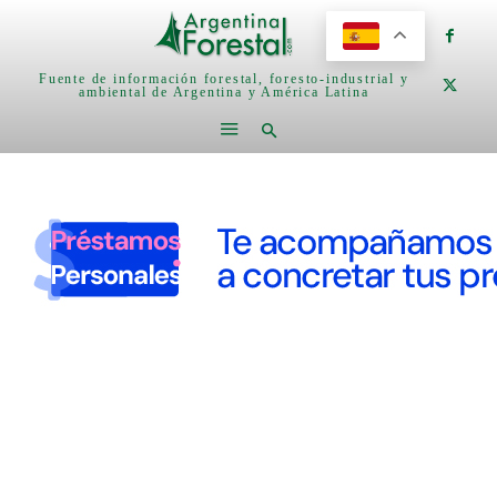
Fuente de información forestal, foresto-industrial y
ambiental de Argentina y América Latina