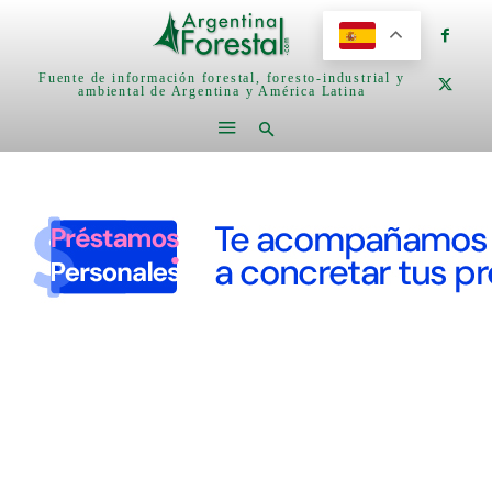
Fuente de información forestal, foresto-industrial y
ambiental de Argentina y América Latina