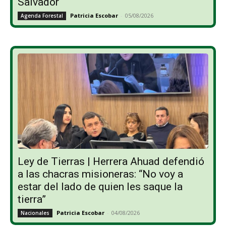
Salvador
Patricia Escobar
-
05/08/2026
Agenda Forestal
Ley de Tierras | Herrera Ahuad defendió
a las chacras misioneras: “No voy a
estar del lado de quien les saque la
tierra”
Patricia Escobar
-
04/08/2026
Nacionales