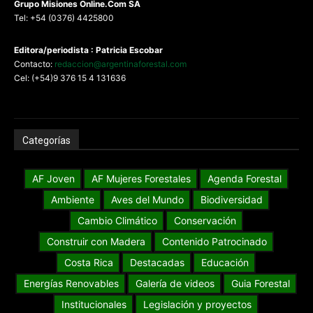
G
rupo Misiones
Online.Com
SA
Tel: +54 (0376) 4425800
Editora/periodista : Patricia Escobar
Contacto:
redaccion@argentinaforestal.com
Cel: (+54)9 376 15 4 131636
Categorías
AF Joven
AF Mujeres Forestales
Agenda Forestal
Ambiente
Aves del Mundo
Biodiversidad
Cambio Climático
Conservación
Construir con Madera
Contenido Patrocinado
Costa Rica
Destacadas
Educación
Energías Renovables
Galería de videos
Guia Forestal
Institucionales
Legislación y proyectos