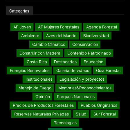
Categorías
AF Joven
AF Mujeres Forestales
Agenda Forestal
Ambiente
Aves del Mundo
Biodiversidad
Cambio Climático
Conservación
Construir con Madera
Contenido Patrocinado
Costa Rica
Destacadas
Educación
Energías Renovables
Galería de videos
Guia Forestal
Institucionales
Legislación y proyectos
Manejo de Fuego
Memorias&Reconocimientos
Opinión
Parques Nacionales
Precios de Productos Forestales
Pueblos Originarios
Reservas Naturales Privadas
Salud
Sur Forestal
Tecnologías