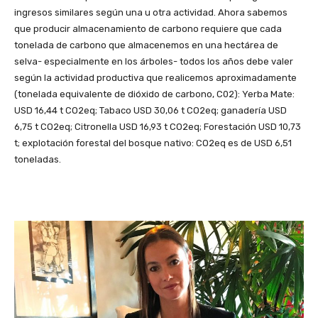
ingresos similares según una u otra actividad. Ahora sabemos
que producir almacenamiento de carbono requiere que cada
tonelada de carbono que almacenemos en una hectárea de
selva- especialmente en los árboles- todos los años debe valer
según la actividad productiva que realicemos aproximadamente
(tonelada equivalente de dióxido de carbono, C02): Yerba Mate:
USD 16,44 t CO2eq; Tabaco USD 30,06 t CO2eq; ganadería USD
6,75 t CO2eq; Citronella USD 16,93 t CO2eq; Forestación USD 10,73
t; explotación forestal del bosque nativo: CO2eq es de USD 6,51
toneladas.