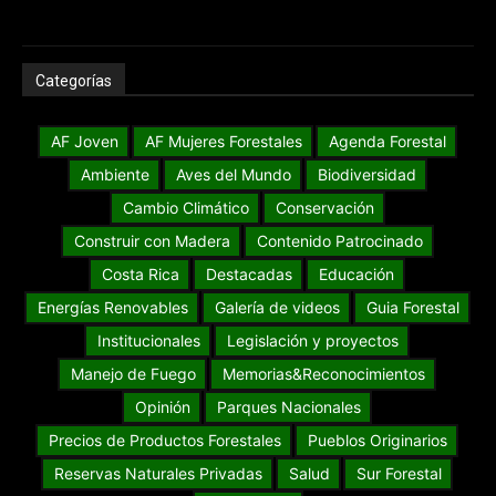
Categorías
AF Joven
AF Mujeres Forestales
Agenda Forestal
Ambiente
Aves del Mundo
Biodiversidad
Cambio Climático
Conservación
Construir con Madera
Contenido Patrocinado
Costa Rica
Destacadas
Educación
Energías Renovables
Galería de videos
Guia Forestal
Institucionales
Legislación y proyectos
Manejo de Fuego
Memorias&Reconocimientos
Opinión
Parques Nacionales
Precios de Productos Forestales
Pueblos Originarios
Reservas Naturales Privadas
Salud
Sur Forestal