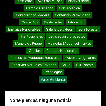
Ambiente
Aves del Mundo
Biodiversidad
Cambio Climático
Conservación
Construir con Madera
Contenido Patrocinado
Costa Rica
Destacadas
Educación
Energías Renovables
Galería de videos
Guia Forestal
Institucionales
Legislación y proyectos
Manejo de Fuego
Memorias&Reconocimientos
Opinión
Parques Nacionales
Precios de Productos Forestales
Pueblos Originarios
Reservas Naturales Privadas
Salud
Sur Forestal
Tecnologías
Valor Ambiental
No te pierdas ninguna noticia