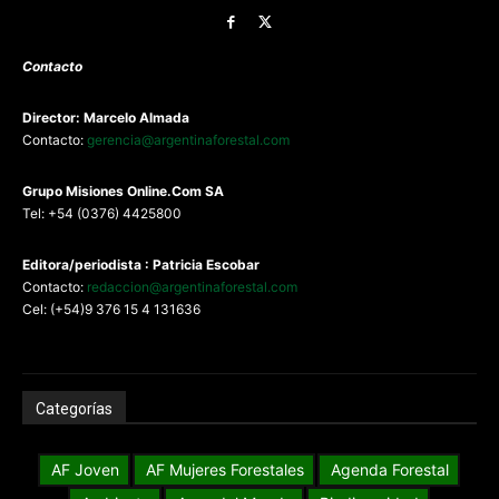
Contacto
Director: Marcelo Almada
Contacto:
gerencia@argentinaforestal.com
G
rupo Misiones
Online.Com
SA
Tel: +54 (0376) 4425800
Editora/periodista : Patricia Escobar
Contacto:
redaccion@argentinaforestal.com
Cel: (+54)9 376 15 4 131636
Categorías
AF Joven
AF Mujeres Forestales
Agenda Forestal