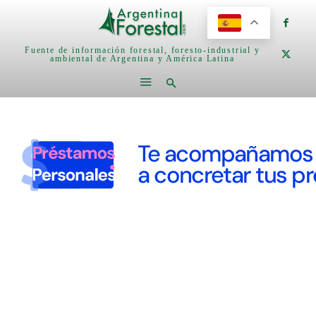
Fuente de información forestal, foresto-industrial y
ambiental de Argentina y América Latina