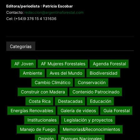
Editora/periodista : Patricia Escobar
Contacto:
redaccion@argentinaforestal.com
Cel: (+54)9 376 15 4 131636
Categorías
AF Joven
AF Mujeres Forestales
Agenda Forestal
Ambiente
Aves del Mundo
Biodiversidad
Cambio Climático
Conservación
Construir con Madera
Contenido Patrocinado
Costa Rica
Destacadas
Educación
Energías Renovables
Galería de videos
Guia Forestal
Institucionales
Legislación y proyectos
Manejo de Fuego
Memorias&Reconocimientos
Opinión
Parques Nacionales