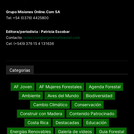
G
rupo Misiones
Online.Com
SA
Tel: +54 (0376) 4425800
Editora/periodista : Patricia Escobar
Contacto:
redaccion@argentinaforestal.com
Cel: (+54)9 376 15 4 131636
Categorías
AF Joven
AF Mujeres Forestales
Agenda Forestal
Ambiente
Aves del Mundo
Biodiversidad
Cambio Climático
Conservación
Construir con Madera
Contenido Patrocinado
Costa Rica
Destacadas
Educación
Energías Renovables
Galería de videos
Guia Forestal