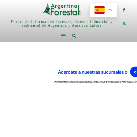
Fuente de información forestal, foresto-industrial y
ambiental de Argentina y América Latina