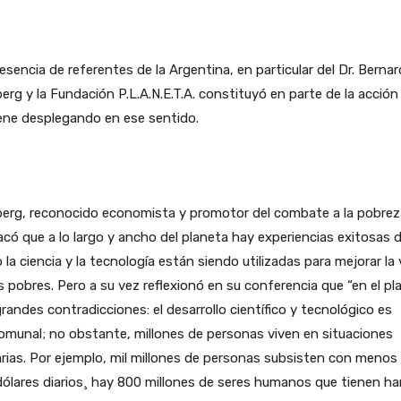
esencia de referentes de la Argentina, en particular del Dr. Berna
berg y la Fundación P.L.A.N.E.T.A. constituyó en parte de la acción
ene desplegando en ese sentido.
berg, reconocido economista y promotor del combate a la pobrez
có que a lo largo y ancho del planeta hay experiencias exitosas 
la ciencia y la tecnología están siendo utilizadas para mejorar la 
s pobres. Pero a su vez reflexionó en su conferencia que “en el pl
randes contradicciones: el desarrollo científico y tecnológico es
munal; no obstante, millones de personas viven en situaciones
rias. Por ejemplo, mil millones de personas subsisten con menos
ólares diarios¸ hay 800 millones de seres humanos que tienen h