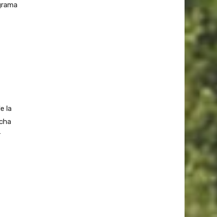
ograma
e la
ucha
r