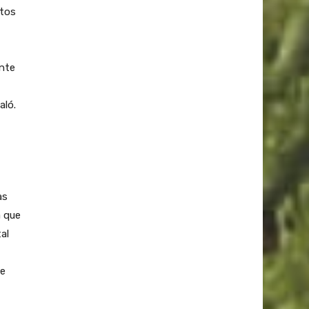
ctos
ante
aló.
as
a que
al
se