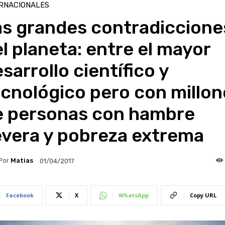
RNACIONALES
as grandes contradiccione
l planeta: entre el mayor
sarrollo científico y
cnológico pero con millon
e personas con hambre
evera y pobreza extrema
Por
Matias
01/04/2017
Facebook
X
WhatsApp
Copy URL