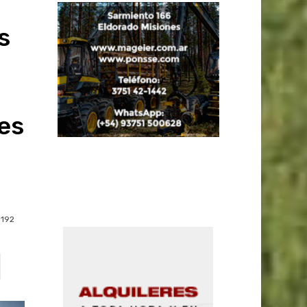
s
es
192