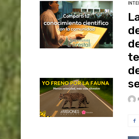
INTE
L
de
de
te
d
s