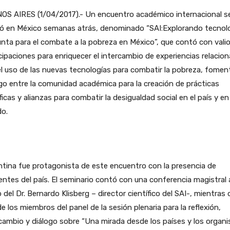
OS AIRES (1/04/2017).- Un encuentro académico internacional s
izó en México semanas atrás, denominado “SAI:Explorando tecnol
nta para el combate a la pobreza en México”, que contó con vali
cipaciones para enriquecer el intercambio de experiencias relacio
l uso de las nuevas tecnologías para combatir la pobreza, foment
go entre la comunidad académica para la creación de prácticas
icas y alianzas para combatir la desigualdad social en el país y en 
o.
tina fue protagonista de este encuentro con la presencia de
entes del país. El seminario contó con una conferencia magistral 
 del Dr. Bernardo Klisberg – director científico del SAI-, mientras 
e los miembros del panel de la sesión plenaria para la reflexión,
cambio y diálogo sobre “Una mirada desde los países y los organ