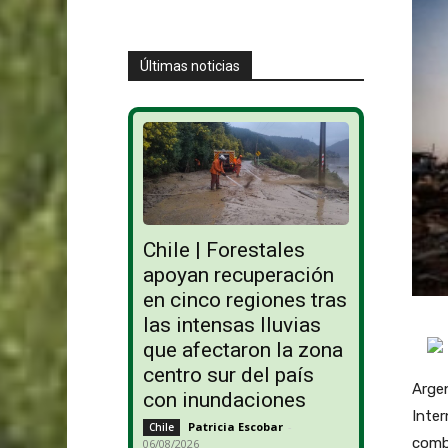
Últimas noticias
Chile | Forestales
apoyan recuperación
en cinco regiones tras
las intensas lluvias
que afectaron la zona
centro sur del país
Argen
con inundaciones
Inter
Patricia Escobar
-
Chile
comba
06/08/2026