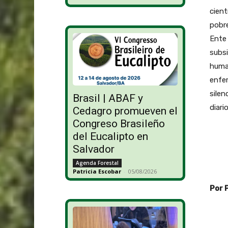
cient
pobre
Ente 
subsi
huma
enfer
silen
Brasil | ABAF y
diari
Cedagro promueven el
Congreso Brasileño
del Eucalipto en
Salvador
Agenda Forestal
Patricia Escobar
-
05/08/2026
Por 