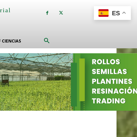
rial
ES
a
F CIENCIAS