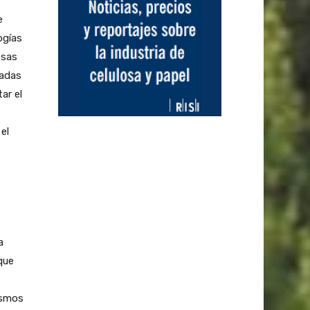
e
ogías
osas
nadas
ar el
el
a
que
ismos