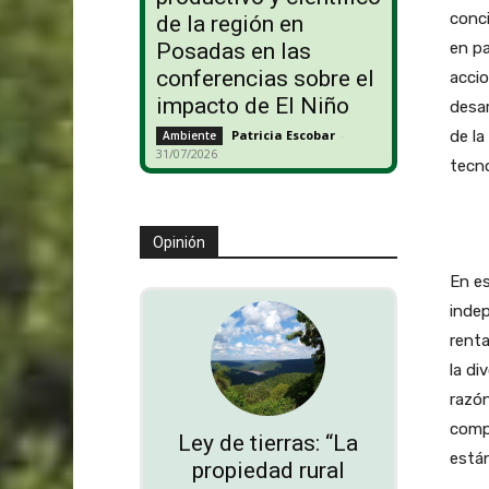
conci
de la región en
en pa
Posadas en las
conferencias sobre el
accio
impacto de El Niño
desar
de la
Patricia Escobar
-
Ambiente
31/07/2026
tecno
Opinión
En es
indep
renta
la di
razón
compr
Ley de tierras: “La
están
propiedad rural