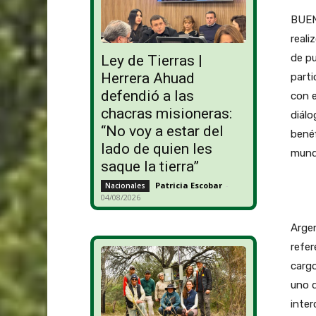
BUEN
real
de pu
Ley de Tierras |
Herrera Ahuad
parti
defendió a las
con e
chacras misioneras:
diálo
“No voy a estar del
benéf
lado de quien les
mund
saque la tierra”
Patricia Escobar
-
Nacionales
04/08/2026
Argen
refer
cargo
uno d
inter