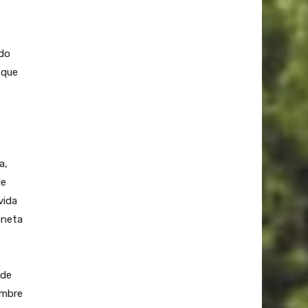
rdo
 que
a,
de
vida
aneta
 de
ambre