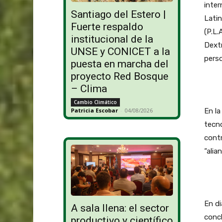
inter
Santiago del Estero |
Lati
Fuerte respaldo
(P.L.
institucional de la
Dextr
UNSE y CONICET a la
perso
puesta en marcha del
proyecto Red Bosque
– Clima
Cambio Climático
En la
Patricia Escobar
-
04/08/2026
tecno
cont
“alia
En di
A sala llena: el sector
concl
productivo y científico