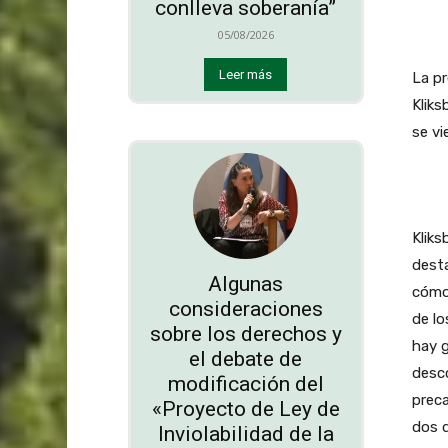
conlleva soberanía”
05/08/2026
Leer más
La pr
Kliks
se vi
Kliks
desta
Algunas
cómo 
consideraciones
de lo
sobre los derechos y
hay g
el debate de
desco
modificación del
preca
«Proyecto de Ley de
dos d
Inviolabilidad de la