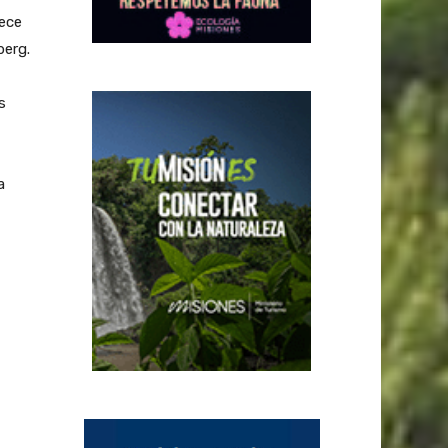
dece
berg.
s
a