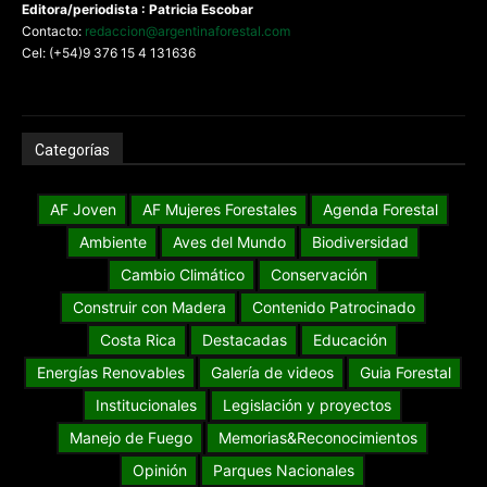
Editora/periodista : Patricia Escobar
Contacto:
redaccion@argentinaforestal.com
Cel: (+54)9 376 15 4 131636
Categorías
AF Joven
AF Mujeres Forestales
Agenda Forestal
Ambiente
Aves del Mundo
Biodiversidad
Cambio Climático
Conservación
Construir con Madera
Contenido Patrocinado
Costa Rica
Destacadas
Educación
Energías Renovables
Galería de videos
Guia Forestal
Institucionales
Legislación y proyectos
Manejo de Fuego
Memorias&Reconocimientos
Opinión
Parques Nacionales