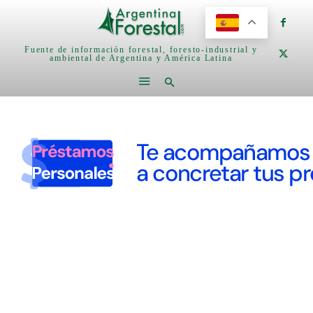
Fuente de información forestal, foresto-industrial y
ambiental de Argentina y América Latina