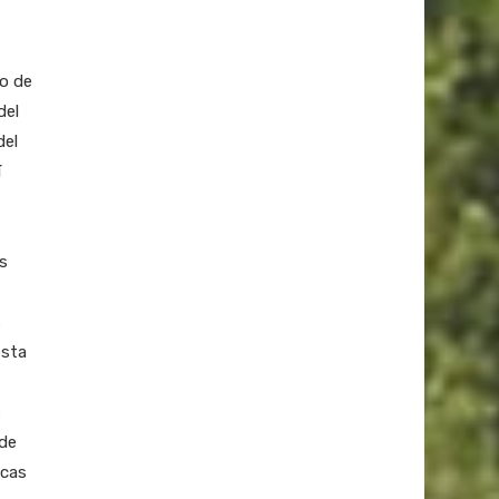
to de
del
del
í
s
s
esta
s
de
icas