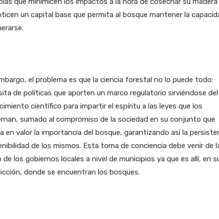
colas que minimicen los impactos a la hora de cosechar su madera
ticen un capital base que permita al bosque mantener la capacid
erarse.
mbargo, el problema es que la ciencia forestal no lo puede todo:
ita de políticas que aporten un marco regulatorio sirviéndose del
imiento científico para impartir el espíritu a las leyes que los
ernan, sumado al compromiso de la sociedad en su conjunto que
 en valor la importancia del bosque, garantizando así la persiste
nibilidad de los mismos. Esta toma de conciencia debe venir de l
de los gobiernos locales a nivel de municipios ya que es allí, en s
dicción, donde se encuentran los bosques.