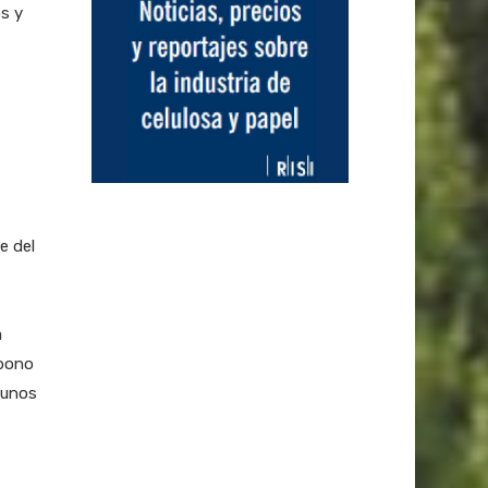
os y
e del
a
rbono
 unos