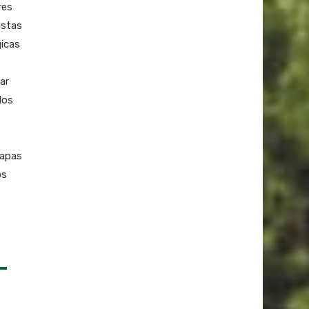
res
istas
gicas
ar
los
napas
os