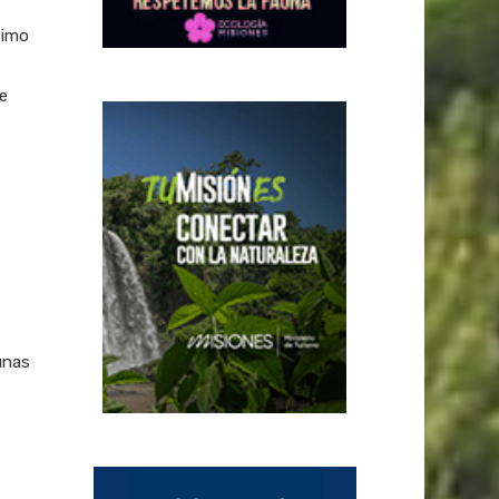
timo
e
unas