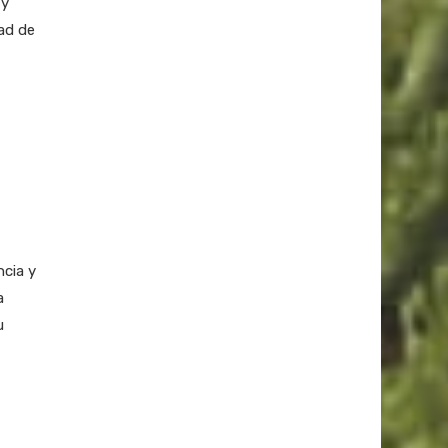
 y
ad de
ncia y
a
u