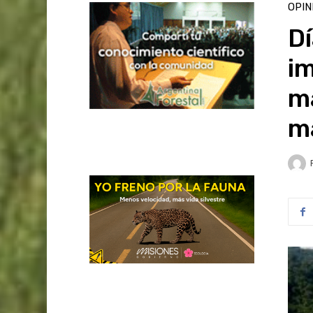
OPIN
Dí
im
má
m