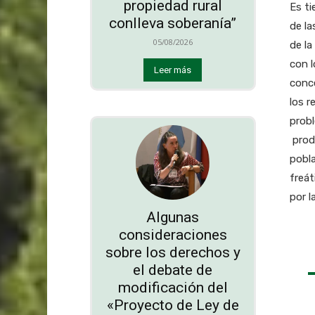
propiedad rural
Es ti
conlleva soberanía”
de la
05/08/2026
de la
con l
Leer más
conce
los r
probl
produ
pobl
freát
por l
Algunas
consideraciones
sobre los derechos y
el debate de
modificación del
«Proyecto de Ley de