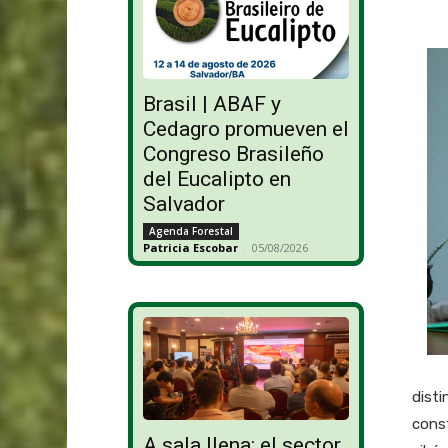
Brasil | ABAF y
Cedagro promueven el
Congreso Brasileño
del Eucalipto en
Salvador
Agenda Forestal
Patricia Escobar
-
05/08/2026
dist
cons
A sala llena: el sector