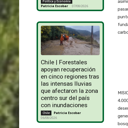
asimi
Política y Economía
Patricia Escobar
-
07/08/2026
pasan
punto
fund
carbo
Chile | Forestales
apoyan recuperación
en cinco regiones tras
las intensas lluvias
que afectaron la zona
MISIO
centro sur del país
4.000
con inundaciones
desem
Patricia Escobar
-
Chile
gene
06/08/2026
bosqu