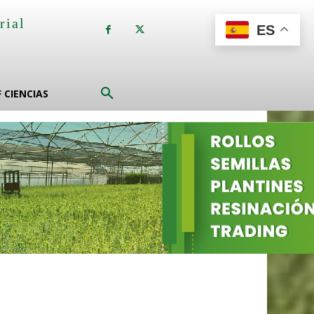
rial
ES
a
F CIENCIAS