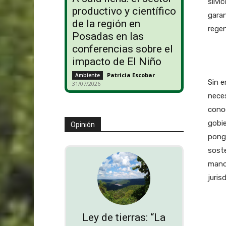
silví
productivo y científico
garan
de la región en
regen
Posadas en las
conferencias sobre el
impacto de El Niño
Patricia Escobar
-
Ambiente
Sin e
31/07/2026
neces
conoc
gobi
Opinión
ponga
soste
mano 
juris
Ley de tierras: “La