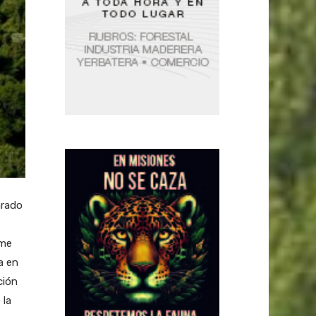
arado
ome
a en
ción
 la