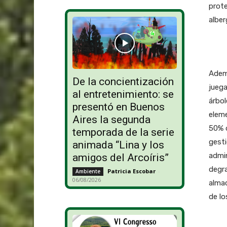
prote
alber
Adem
De la concientización
juega
al entretenimiento: se
árbol
presentó en Buenos
eleme
Aires la segunda
50% d
temporada de la serie
gesti
animada “Lina y los
admi
amigos del Arcoíris”
degra
Patricia Escobar
-
Ambiente
06/08/2026
alma
de lo