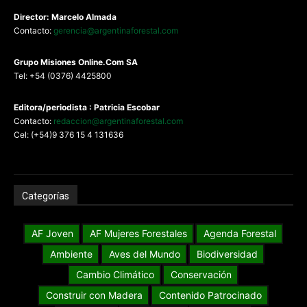
Director: Marcelo Almada
Contacto:
gerencia@argentinaforestal.com
G
rupo Misiones
Online.Com
SA
Tel: +54 (0376) 4425800
Editora/periodista : Patricia Escobar
Contacto:
redaccion@argentinaforestal.com
Cel: (+54)9 376 15 4 131636
Categorías
AF Joven
AF Mujeres Forestales
Agenda Forestal
Ambiente
Aves del Mundo
Biodiversidad
Cambio Climático
Conservación
Construir con Madera
Contenido Patrocinado