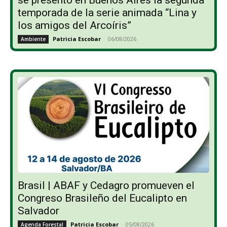
se presentó en Buenos Aires la segunda
temporada de la serie animada “Lina y
los amigos del Arcoíris”
Patricia Escobar
-
06/08/2026
Ambiente
Brasil | ABAF y Cedagro promueven el
Congreso Brasileño del Eucalipto en
Salvador
Patricia Escobar
-
05/08/2026
Agenda Forestal