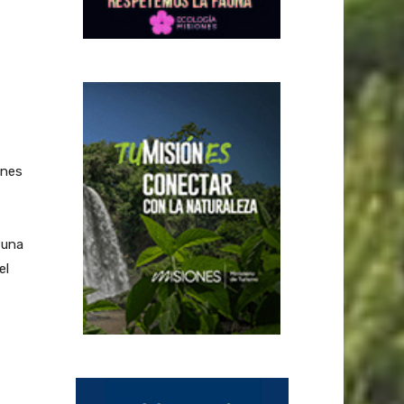
ines
 una
el