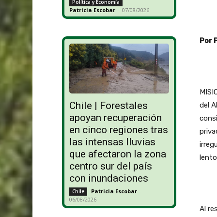
Política y Economía
Patricia Escobar
-
07/08/2026
Por 
MISIO
Chile | Forestales
del A
apoyan recuperación
consi
en cinco regiones tras
priva
las intensas lluvias
irreg
que afectaron la zona
lento
centro sur del país
con inundaciones
Patricia Escobar
-
Chile
06/08/2026
Al re