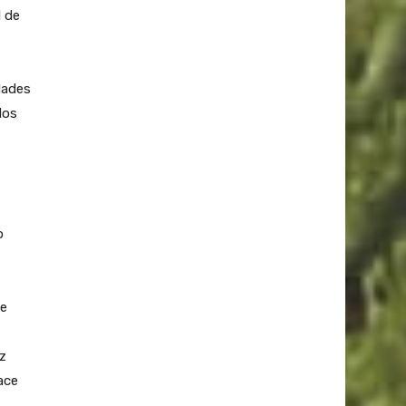
l de
dades
dos
o
de
ez
ace