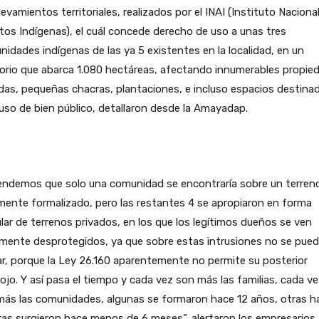
levamientos territoriales, realizados por el INAI (Instituto Naciona
os Indígenas), el cuál concede derecho de uso a unas tres
idades indígenas de las ya 5 existentes en la localidad, en un
torio que abarca 1.080 hectáreas, afectando innumerables propie
das, pequeñas chacras, plantaciones, e incluso espacios destina
uso de bien público, detallaron desde la Amayadap.
endemos que solo una comunidad se encontraría sobre un terren
mente formalizado, pero las restantes 4 se apropiaron en forma
ular de terrenos privados, en los que los legítimos dueños se ven
lmente desprotegidos, ya que sobre estas intrusiones no se pue
r, porque la Ley 26.160 aparentemente no permite su posterior
ojo. Y así pasa el tiempo y cada vez son más las familias, cada v
más las comunidades, algunas se formaron hace 12 años, otras h
ras surgieron hace menos de 6 meses”, alertaron los empresarios