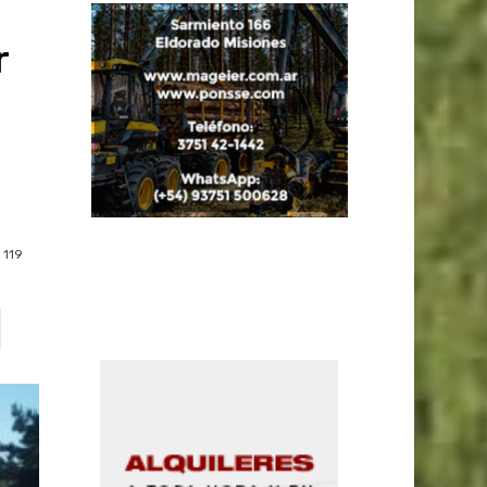
r
119