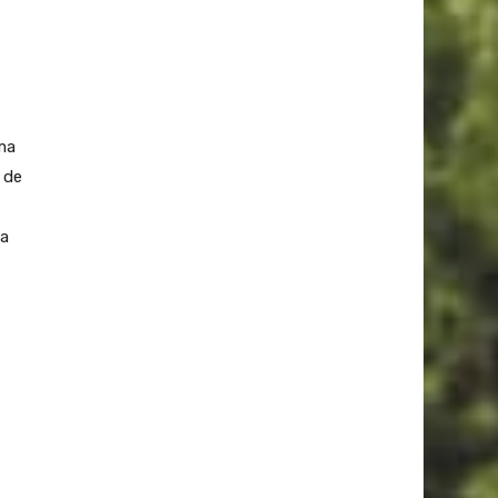
ma
 de
ma