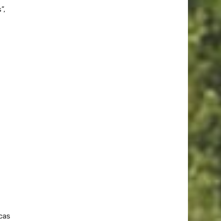
”,
cas