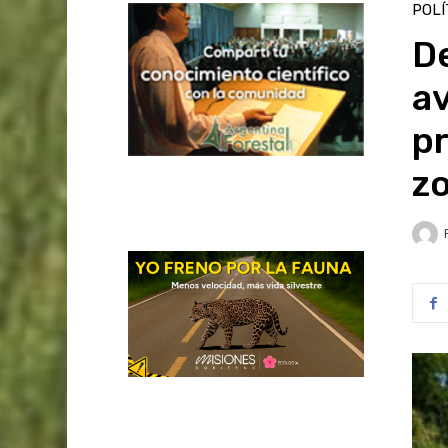
POLÍ
D
av
pr
zo