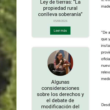
Ley de tierras: “La
made
propiedad rural
conlleva soberanía”
05/08/2026
Leer más
“De a
que y
insta
provi
ofici
nueva
relev
medid
Algunas
consideraciones
sobre los derechos y
el debate de
Desde
modificación del