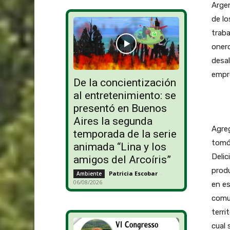
Argen
de lo
traba
onero
desal
empre
De la concientización
al entretenimiento: se
presentó en Buenos
Aires la segunda
Agreg
temporada de la serie
tomó 
animada “Lina y los
Delic
amigos del Arcoíris”
produ
Patricia Escobar
-
Ambiente
06/08/2026
en es
comun
terri
cual 