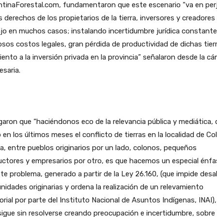
tinaForestal.com, fundamentaron que este escenario “va en perj
s derechos de los propietarios de la tierra, inversores y creadores
jo en muchos casos; instalando incertidumbre jurídica constante
sos costos legales, gran pérdida de productividad de dichas tier
iento a la inversión privada en la provincia” señalaron desde la c
saria.
aron que “haciéndonos eco de la relevancia pública y mediática, 
en los últimos meses el conflicto de tierras en la localidad de Co
ia, entre pueblos originarios por un lado, colonos, pequeños
ctores y empresarios por otro, es que hacemos un especial énfa
te problema, generado a partir de la Ley 26.160, (que impide desal
idades originarias y ordena la realización de un relevamiento
torial por parte del Instituto Nacional de Asuntos Indígenas, INAI),
sigue sin resolverse creando preocupación e incertidumbre, sobre 