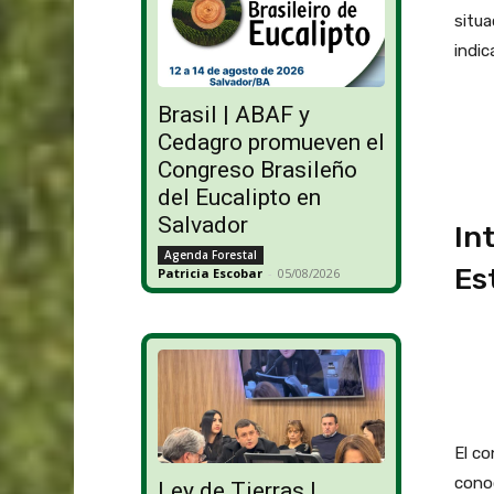
situa
indic
Brasil | ABAF y
Cedagro promueven el
Congreso Brasileño
del Eucalipto en
Salvador
In
Agenda Forestal
Es
Patricia Escobar
-
05/08/2026
El co
conoc
Ley de Tierras |