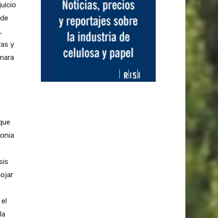
uicio
 de
,
ras y
ámara
que
lonia
sis
ojar
 el
la