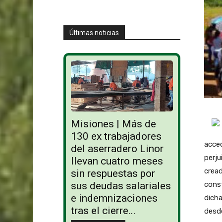
Últimas noticias
Misiones | Más de
130 ex trabajadores
acce
del aserradero Linor
perju
llevan cuatro meses
cread
sin respuestas por
sus deudas salariales
const
e indemnizaciones
dicha
tras el cierre...
desde