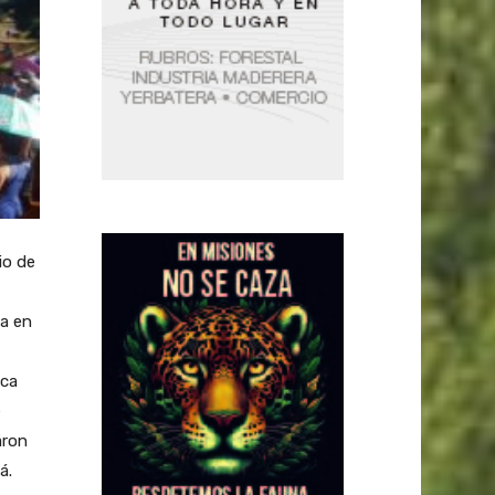
io de
a en
ica
e
aron
á.