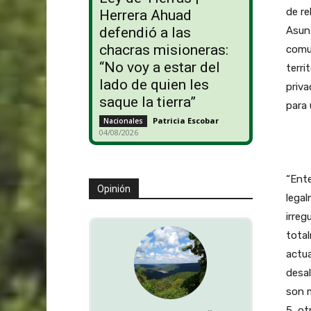
de re
Herrera Ahuad
Asunt
defendió a las
chacras misioneras:
comun
“No voy a estar del
terri
lado de quien les
priva
saque la tierra”
para 
Patricia Escobar
-
Nacionales
04/08/2026
“Ent
Opinión
legal
irreg
tota
actua
desal
son 
5, ot