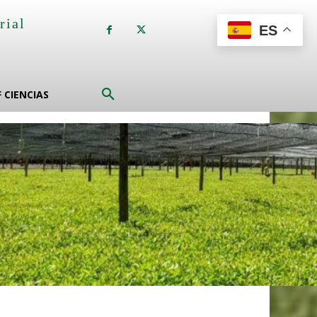
rial
ES
a
F CIENCIAS