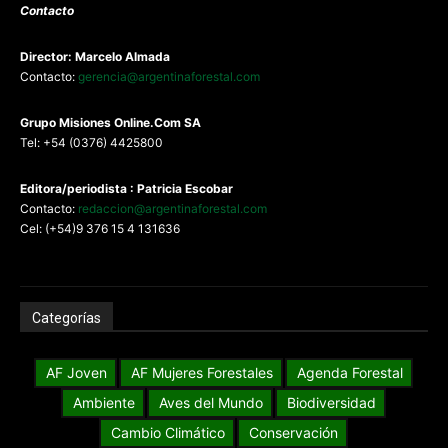
Contacto
Director: Marcelo Almada
Contacto:
gerencia@argentinaforestal.com
G
rupo Misiones
Online.Com
SA
Tel: +54 (0376) 4425800
Editora/periodista : Patricia Escobar
Contacto:
redaccion@argentinaforestal.com
Cel: (+54)9 376 15 4 131636
Categorías
AF Joven
AF Mujeres Forestales
Agenda Forestal
Ambiente
Aves del Mundo
Biodiversidad
Cambio Climático
Conservación