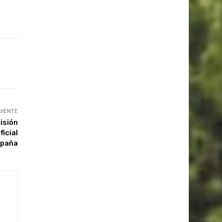
UIENTE
isión
ficial
spaña