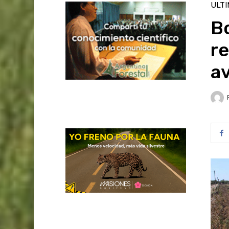
ULT
B
r
av