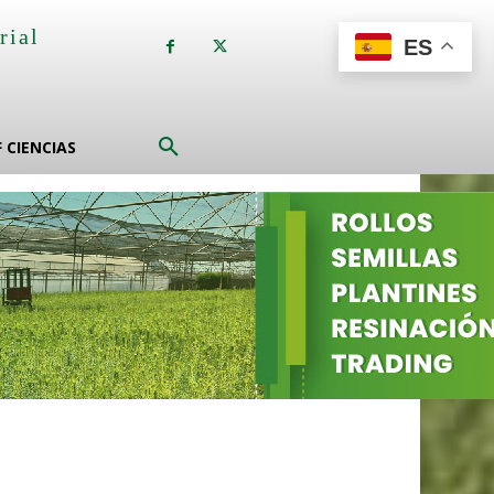
rial
ES
a
F CIENCIAS