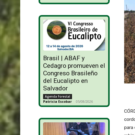
Brasil | ABAF y
Cedagro promueven el
Congreso Brasileño
del Eucalipto en
Salvador
Agenda Forestal
Patricia Escobar
-
05/08/2026
CÓRD
cord
para 