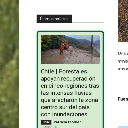
Últimas noticias
Una c
minis
atenc
Chile | Forestales
apoyan recuperación
en cinco regiones tras
las intensas lluvias
Fuent
que afectaron la zona
centro sur del país
con inundaciones
Patricia Escobar
-
Chile
06/08/2026