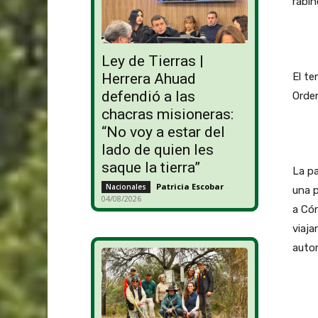
rabin
Ley de Tierras |
Herrera Ahuad
El te
defendió a las
Orden
chacras misioneras:
“No voy a estar del
lado de quien les
saque la tierra”
La pa
Patricia Escobar
-
Nacionales
una p
04/08/2026
a Có
viaja
autor