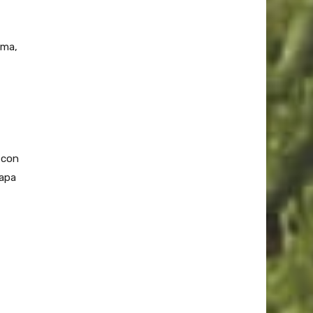
ema,
 con
mapa