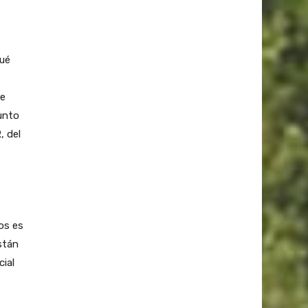
qué
ue
Junto
, del
os es
stán
cial