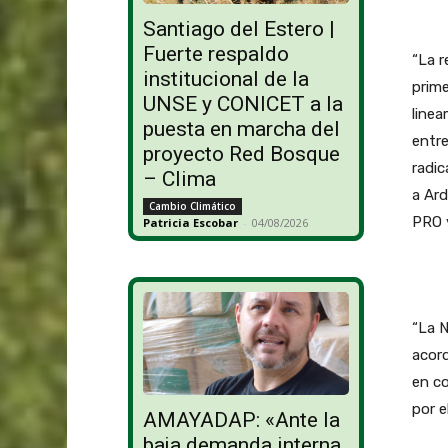
Santiago del Estero |
Fuerte respaldo
“La r
institucional de la
prime
UNSE y CONICET a la
linea
puesta en marcha del
entre
proyecto Red Bosque
radic
– Clima
a Ard
Cambio Climático
PRO y
Patricia Escobar
-
04/08/2026
“La N
acord
en co
por e
AMAYADAP: «Ante la
baja demanda interna,