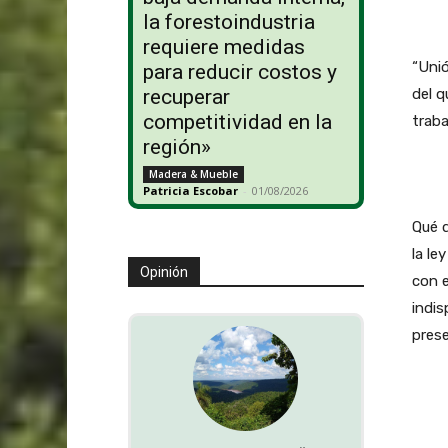
la forestoindustria
requiere medidas
“Uni
para reducir costos y
del q
recuperar
competitividad en la
traba
región»
Madera & Mueble
Patricia Escobar
-
01/08/2026
Qué q
la le
Opinión
con e
indis
prese