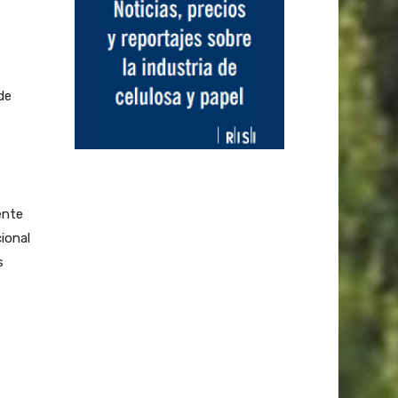
de
ente
ional
s