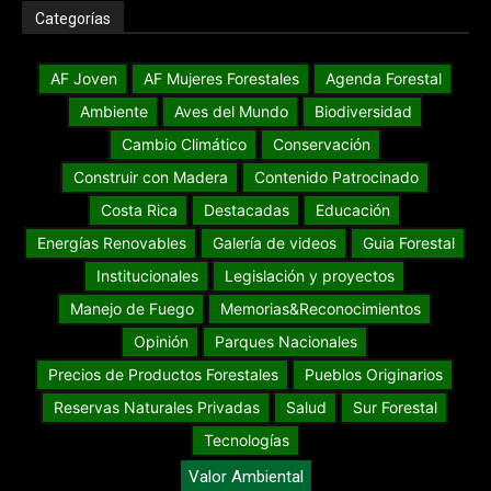
Categorías
AF Joven
AF Mujeres Forestales
Agenda Forestal
Ambiente
Aves del Mundo
Biodiversidad
Cambio Climático
Conservación
Construir con Madera
Contenido Patrocinado
Costa Rica
Destacadas
Educación
Energías Renovables
Galería de videos
Guia Forestal
Institucionales
Legislación y proyectos
Manejo de Fuego
Memorias&Reconocimientos
Opinión
Parques Nacionales
Precios de Productos Forestales
Pueblos Originarios
Reservas Naturales Privadas
Salud
Sur Forestal
Tecnologías
Valor Ambiental