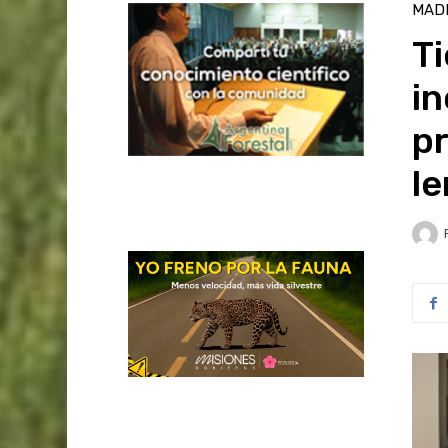
MAD
Ti
i
p
l