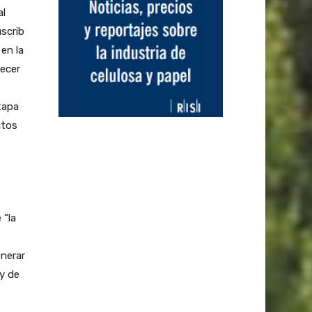
al
scrib
 en la
lecer
tapa
ctos
 “la
enerar
y de