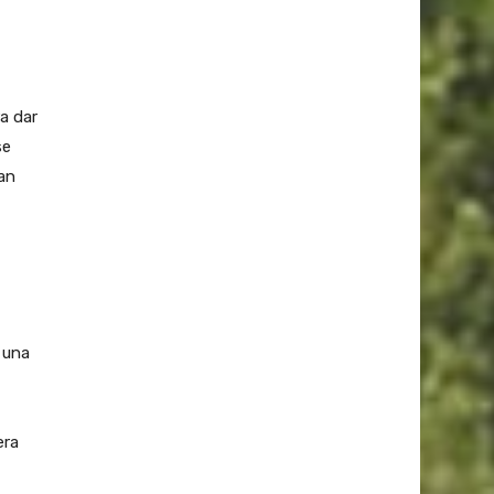
a dar
se
an
 una
era