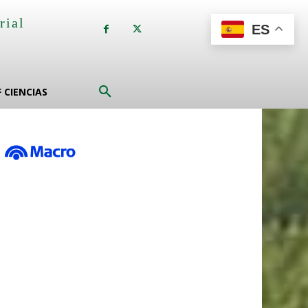
rial
ES
a
F CIENCIAS