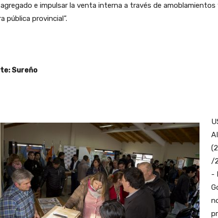
 agregado e impulsar la venta interna a través de amoblamientos 
ra pública provincial”.
te: Sureño
U
A
(
/2
- 
G
n
p