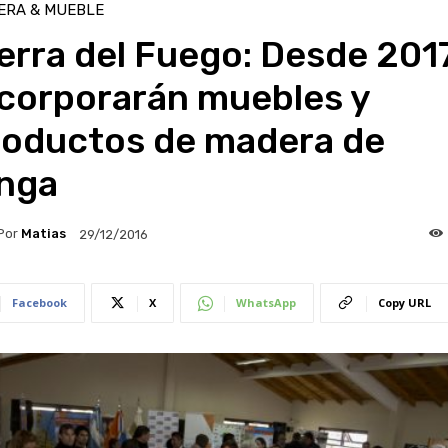
ERA & MUEBLE
erra del Fuego: Desde 201
ncorporarán muebles y
roductos de madera de
enga
Por
Matias
29/12/2016
Facebook
X
WhatsApp
Copy URL