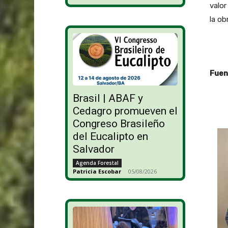
valor
la ob
Fuen
Brasil | ABAF y
Cedagro promueven el
Congreso Brasileño
del Eucalipto en
Salvador
Agenda Forestal
Patricia Escobar
-
05/08/2026