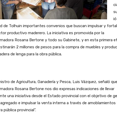
ci
su
ió
d de Tolhuin importantes convenios que buscan impulsar y forta
ctor productivo maderero. La iniciativa es promovida por la
rnadora Rosana Bertone y todo su Gabinete, y en esta primera e
stinarán 2 millones de pesos para la compra de muebles y produ
dera de lenga para la obra pública.
nistro de Agricultura, Ganadería y Pesca, Luis Vázquez, señaló que
nadora Rosana Bertone nos dio expresas indicaciones de llevar
nte una iniciativa desde el Estado provincial con el objetivo de g
 agregado e impulsar la venta interna a través de amoblamientos 
ra pública provincial”.