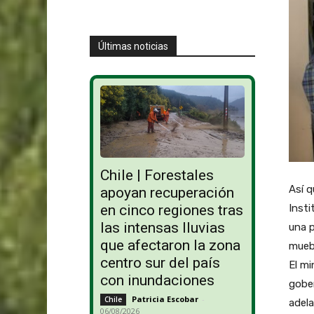
Últimas noticias
Chile | Forestales
Así q
apoyan recuperación
Insti
en cinco regiones tras
las intensas lluvias
una p
que afectaron la zona
muebl
centro sur del país
El mi
con inundaciones
gober
Patricia Escobar
-
Chile
adela
06/08/2026