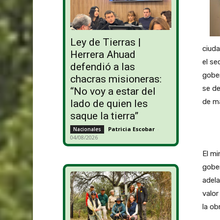
Ley de Tierras |
ciuda
Herrera Ahuad
el se
defendió a las
gobe
chacras misioneras:
se de
“No voy a estar del
de ma
lado de quien les
saque la tierra”
Patricia Escobar
-
Nacionales
04/08/2026
El mi
gober
adela
valor
la ob