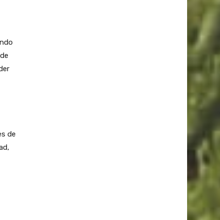
ando
 de
der
es de
ad,