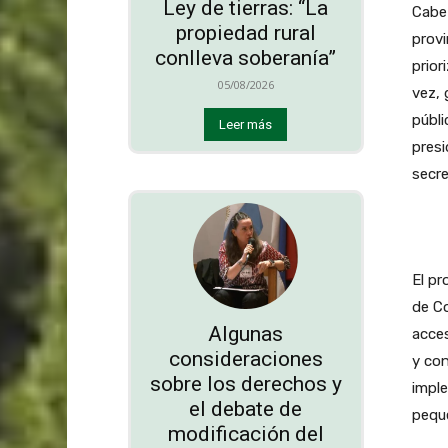
Ley de tierras: “La
Cabe 
propiedad rural
provi
conlleva soberanía”
prior
05/08/2026
vez, 
públi
Leer más
presi
secre
El pr
de Co
Algunas
acces
consideraciones
y con
sobre los derechos y
impl
el debate de
pequ
modificación del