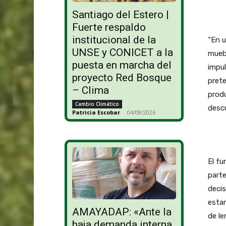
Santiago del Estero |
Fuerte respaldo
institucional de la
“En u
UNSE y CONICET a la
muebl
puesta en marcha del
impul
proyecto Red Bosque
prete
– Clima
produ
Cambio Climático
descu
Patricia Escobar
-
04/08/2026
El fu
parte
decis
estam
AMAYADAP: «Ante la
de le
baja demanda interna,