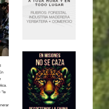
l
 En
e
ica.
 “la
enerar