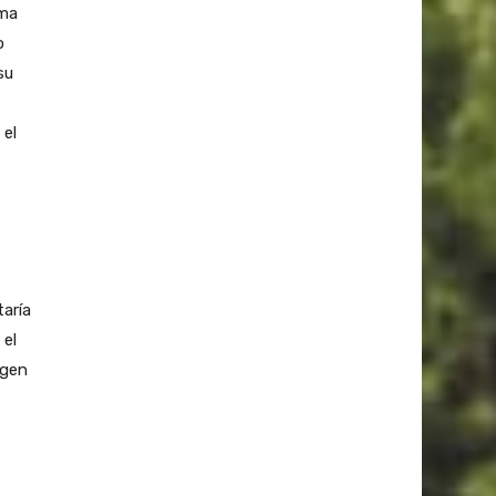
ama
o
su
 el
aría
 el
igen