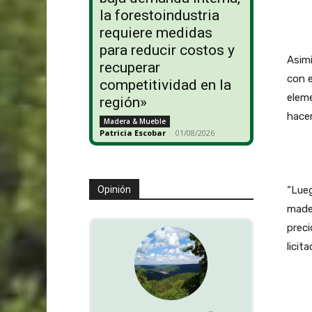
la forestoindustria
requiere medidas
para reducir costos y
Asim
recuperar
con e
competitividad en la
eleme
región»
hacer
Madera & Mueble
Patricia Escobar
-
01/08/2026
“Lueg
Opinión
mader
preci
licit