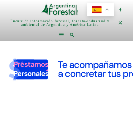
Fuente de información forestal, foresto-industrial y
ambiental de Argentina y América Latina